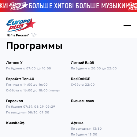
КИ!
БОЛЬШЕ ХИТОВ! БОЛЬШЕ МУЗЫКИ!
№ 1 в России*
Программы
Летнее У
Летний Вайб
По будням
с 07:00 до 10:00
По будням
с 20:00 до 22:00
ЕвроХит Топ 40
ResiDANCE
Пятница
с 14:00 до 16:00
Суббота
22:00
Суббота
с 16:00 до 18:00
(повтор)
Гороскоп
Бизнес-ланч
По будням
07:29, 08:29, 09:29
По выходным
08:30, 09:30
КиноКайф
Афиша
По выходным
13:30
По будням
13:30