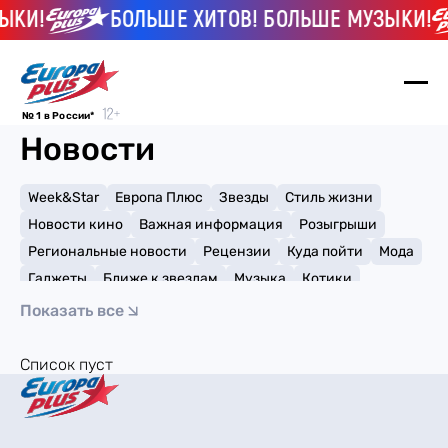
ЫКИ!
БОЛЬШЕ ХИТОВ! БОЛЬШЕ МУЗЫКИ!
№ 1 в России*
Новости
Week&Star
Европа Плюс
Звезды
Стиль жизни
Новости кино
Важная информация
Розыгрыши
Региональные новости
Рецензии
Куда пойти
Мода
Гаджеты
Ближе к звездам
Музыка
Котики
Мемы и тренды
Факты и списки
Премии
Показать все
Путешествия
Рейтинги
Игры
Список пуст