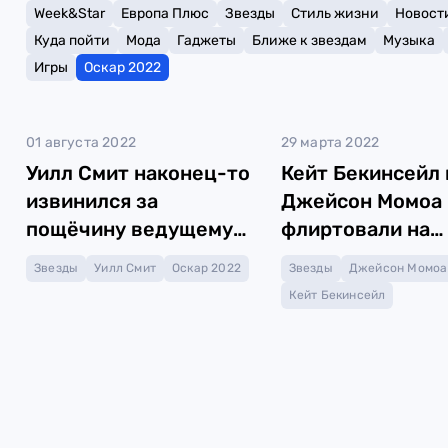
Week&Star
Европа Плюс
Звезды
Стиль жизни
Новост
Куда пойти
Мода
Гаджеты
Ближе к звездам
Музыка
Игры
Оскар 2022
01 августа 2022
29 марта 2022
Уилл Смит наконец-то
Кейт Бекинсейл 
извинился за
Джейсон Момоа
пощёчину ведущему
флиртовали на
на «Оскаре»
афтепати «Оска
Звезды
Уилл Смит
Оскар 2022
Звезды
Джейсон Момоа
Кейт Бекинсейл