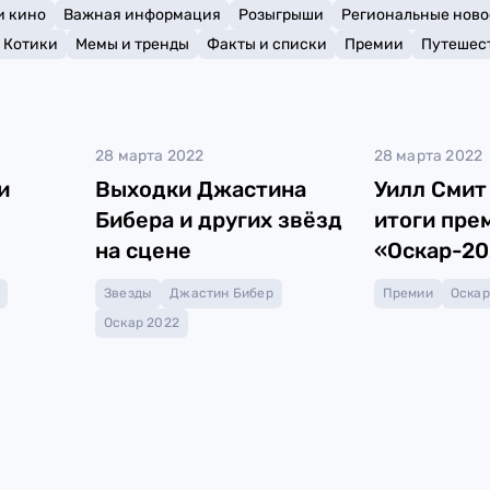
и кино
Важная информация
Розыгрыши
Региональные ново
Котики
Мемы и тренды
Факты и списки
Премии
Путешес
28 марта 2022
28 марта 2022
и
Выходки Джастина
Уилл Смит 
Бибера и других звёзд
итоги пре
на сцене
«Оскар-20
ра»
Звезды
Джастин Бибер
Премии
Оскар
Оскар 2022