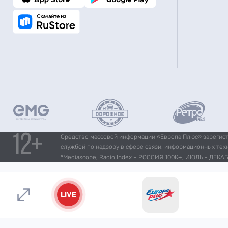
Средство массовой информации «Европа Плюс» зарегистр
службой по надзору в сфере связи, информационных тех
*Mediascope, Radio Index – РОССИЯ 100К+, ИЮЛЬ - ДЕКАБР
LIVE