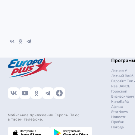
Програм
Летнее У
Летний Вайб
ЕвроХит Топ 
ResiDANCE
Гороскоп
Бизнес-ланч
КиноКайф
Афиша
StarNews
Мобильное приложение Европы Плюс
Новости
в твоем телефоне.
Пробки
Погода