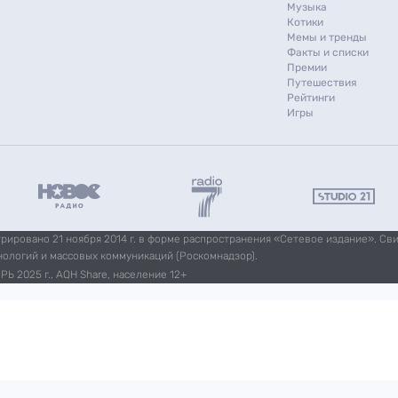
Музыка
Котики
Мемы и тренды
Факты и списки
Премии
Путешествия
Рейтинги
Игры
ировано 21 ноября 2014 г. в форме распространения «Сетевое издание». Св
нологий и массовых коммуникаций (Роскомнадзор).
Ь 2025 г., AQH Share, население 12+