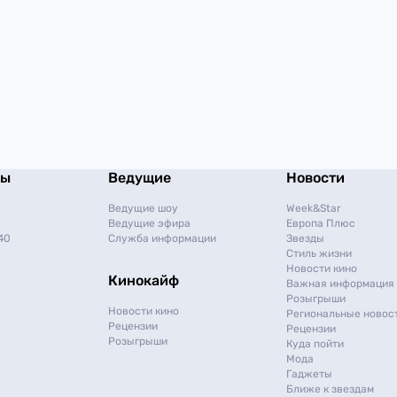
мы
Ведущие
Новости
Ведущие шоу
Week&Star
Ведущие эфира
Европа Плюс
40
Служба информации
Звезды
Стиль жизни
Новости кино
Кинокайф
Важная информация
Розыгрыши
Новости кино
Региональные новос
Рецензии
Рецензии
Розыгрыши
Куда пойти
Мода
Гаджеты
Ближе к звездам