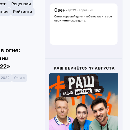
сти
Рецензии
Овен
март 21 – апрель 20
твия
Рейтинги
Овны, хороший день, чтобы оставить все
свои комплексы дома.
в огне:
мии
22»
 2022
Оскар