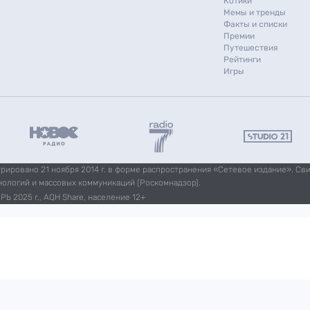
Котики
Мемы и тренды
Факты и списки
Премии
Путешествия
Рейтинги
Игры
ировано 21 ноября 2014 г. в форме распространения «Сетевое издание». Св
нологий и массовых коммуникаций (Роскомнадзор).
Ь 2025 г., AQH Share, население 12+