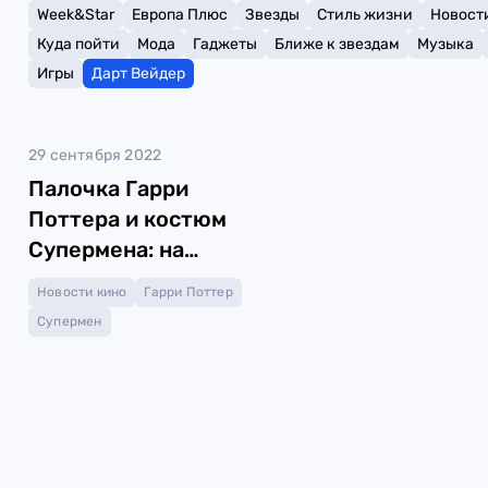
Week&Star
Европа Плюс
Звезды
Стиль жизни
Новост
Куда пойти
Мода
Гаджеты
Ближе к звездам
Музыка
Игры
Дарт Вейдер
29 сентября 2022
Палочка Гарри
Поттера и костюм
Супермена: на
аукционе выставят
Новости кино
Гарри Поттер
вещи из кино
Супермен