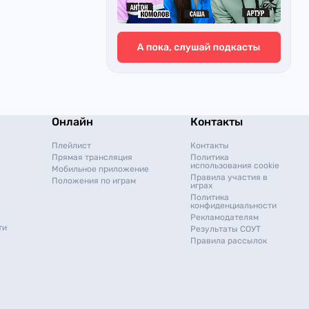
Онлайн
Контакты
Плейлист
Контакты
Прямая трансляция
Политика
использования cookie
Мобильное приложение
Правила участия в
Положения по играм
играх
Политика
конфиденциальности
Рекламодателям
ти
Результаты СОУТ
Правила рассылок