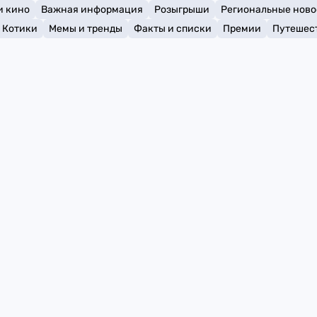
и кино
Важная информация
Розыгрыши
Региональные ново
Котики
Мемы и тренды
Факты и списки
Премии
Путешес