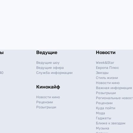
мы
Ведущие
Новости
Ведущие шоу
Week&Star
Ведущие эфира
Европа Плюс
40
Служба информации
Звезды
Стиль жизни
Новости кино
Кинокайф
Важная информация
Розыгрыши
Новости кино
Региональные новос
Рецензии
Рецензии
Розыгрыши
Куда пойти
Мода
Гаджеты
Ближе к звездам
Музыка