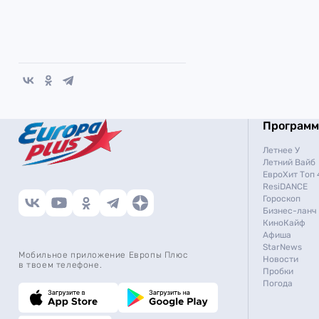
Програм
Летнее У
Летний Вайб
ЕвроХит Топ 
ResiDANCE
Гороскоп
Бизнес-ланч
КиноКайф
Афиша
StarNews
Мобильное приложение Европы Плюс
Новости
в твоем телефоне.
Пробки
Погода