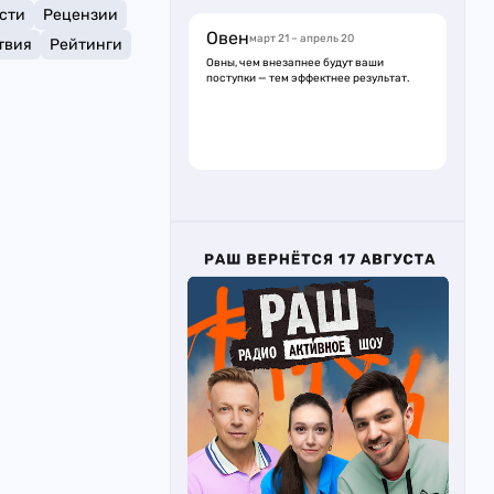
сти
Рецензии
Овен
март 21 – апрель 20
твия
Рейтинги
Овны, чем внезапнее будут ваши
поступки — тем эффектнее результат.