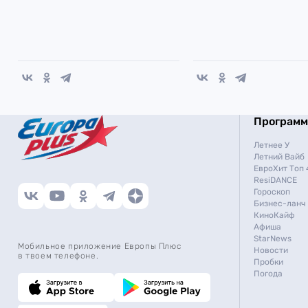
Програм
Летнее У
Летний Вайб
ЕвроХит Топ 
ResiDANCE
Гороскоп
Бизнес-ланч
КиноКайф
Афиша
StarNews
Мобильное приложение Европы Плюс
Новости
в твоем телефоне.
Пробки
Погода