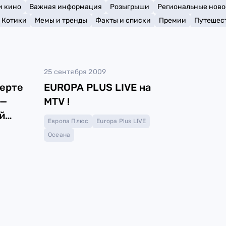
и кино
Важная информация
Розыгрыши
Региональные ново
Котики
Мемы и тренды
Факты и списки
Премии
Путешес
25 сентября 2009
церте
EUROPA PLUS LIVE на
 —
MTV !
й
Европа Плюс
Europa Plus LIVE
Осеана