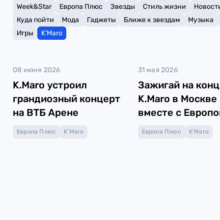
Week&Star
Европа Плюс
Звезды
Стиль жизни
Новост
Куда пойти
Мода
Гаджеты
Ближе к звездам
Музыка
Игры
K’Maro
08 июня 2026
31 мая 2026
K.Maro устроил
Зажигай на кон
грандиозный концерт
K.Maro в Москве
на ВТБ Арене
вместе с Европо
Плюс!
Европа Плюс
K’Maro
Европа Плюс
K’Maro