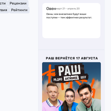
сти
Рецензии
Овен
март 21 – апрель 20
твия
Рейтинги
Овны, чем внезапнее будут ваши
поступки — тем эффектнее результат.