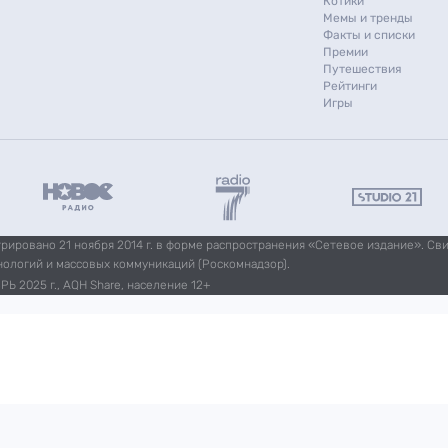
Котики
Мемы и тренды
Факты и списки
Премии
Путешествия
Рейтинги
Игры
ировано 21 ноября 2014 г. в форме распространения «Сетевое издание». Св
нологий и массовых коммуникаций (Роскомнадзор).
Ь 2025 г., AQH Share, население 12+