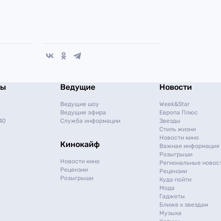
мы
Ведущие
Новости
Ведущие шоу
Week&Star
Ведущие эфира
Европа Плюс
40
Служба информации
Звезды
Стиль жизни
Новости кино
Кинокайф
Важная информация
Розыгрыши
Новости кино
Региональные новос
Рецензии
Рецензии
Розыгрыши
Куда пойти
Мода
Гаджеты
Ближе к звездам
Музыка