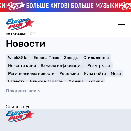
И!
БОЛЬШЕ ХИТОВ! БОЛЬШЕ МУЗЫКИ!
№ 1 в России*
Новости
Week&Star
Европа Плюс
Звезды
Стиль жизни
Новости кино
Важная информация
Розыгрыши
Региональные новости
Рецензии
Куда пойти
Мода
Гаджеты
Ближе к звездам
Музыка
Котики
Мемы и тренды
Факты и списки
Премии
Показать все
Путешествия
Рейтинги
Игры
Список пуст