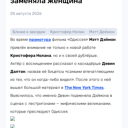
заменяла женщина
05 августа 2026
Ближе к звездам
Кристофер Нолан
Мэтт Деймон
Во время
промотура
фильма «Одиссея»
Мэтт Дэймон
привлёк внимание не только к новой работе
Кристофера Нолана
, но и к своей дублёрше.
Актёр с восхищением рассказал о каскадёрше
Девин
Далтон
, назвав её бицепсы «самыми впечатляющими
из тех, что он когда-либо видел». После этого о ней
вышел большой материал в
The New York Times
.
Выяснилось, что именно Девин подменяла Дэймона в
сценах с лестригонами — мифическими великанами,
которые преследуют Одиссея.