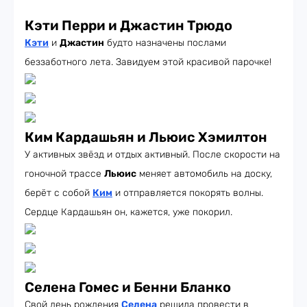
Кэти Перри и Джастин Трюдо
Кэти
и
Джастин
будто назначены послами
беззаботного лета. Завидуем этой красивой парочке!
Ким Кардашьян и Льюис Хэмилтон
У активных звёзд и отдых активный. После скорости на
гоночной трассе
Льюис
меняет автомобиль на доску,
берёт с собой
Ким
и отправляется покорять волны.
Сердце Кардашьян он, кажется, уже покорил.
Селена Гомес и Бенни Бланко
Свой день рождения
Селена
решила провести в