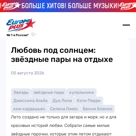
БОЛЬШЕ ХИТОВ! БОЛЬШЕ МУЗЫКИ!
№ 1 в России*
Любовь под солнцем:
звёздные пары на отдыхе
05 августа 2026
Звезды
звёздные пары
купальники
Джессика Альба
Дуа Липа
Кэти Перри
ким кардашьян
Селена Гомес
Бенни Бланко
Лето создано не только для загара и моря, но и для
красивых историй любви. Собрали самые милые
звёздные парочки, которые этим летом отдыхают