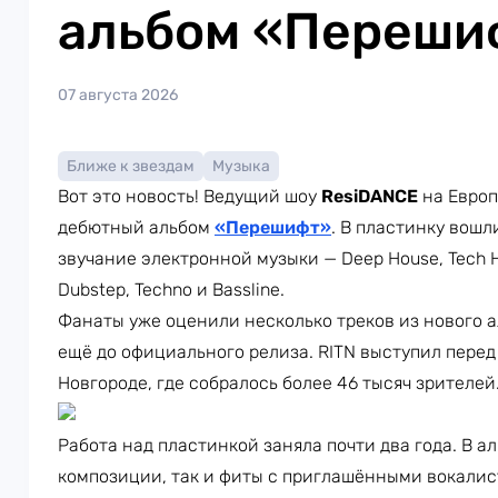
альбом «Переши
07 августа 2026
Ближе к звездам
Музыка
Вот это новость! Ведущий шоу
ResiDANCE
на Европ
дебютный альбом
«Перешифт»
. В пластинку вошл
звучание электронной музыки — Deep House, Tech Ho
Dubstep, Techno и Bassline.
Фанаты уже оценили несколько треков из нового а
ещё до официального релиза. RITN выступил пере
Новгороде, где собралось более 46 тысяч зрителей
Работа над пластинкой заняла почти два года. В 
композиции, так и фиты с приглашёнными вокалист