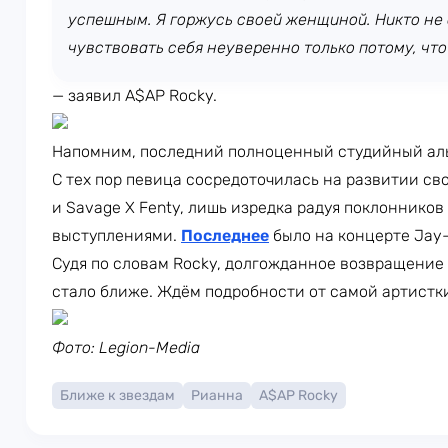
успешным. Я горжусь своей женщиной. Никто не
чувствовать себя неуверенно только потому, что
— заявил A$AP Rocky.
Напомним, последний полноценный студийный аль
С тех пор певица сосредоточилась на развитии свои
и Savage X Fenty, лишь изредка радуя поклонник
выступлениями.
Последнее
было на концерте Jay-
Судя по словам Rocky, долгожданное возвращение
стало ближе. Ждём подробности от самой артистк
Фото: Legion-Media
Ближе к звездам
Рианна
A$AP Rocky