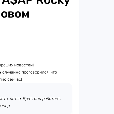
новом
ороших новостей!
y
случайно проговорился, что
ямо сейчас!
сти, детка. Брат, она работает.
рэпер.