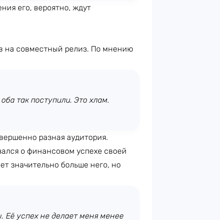
ения его, вероятно, ждут
в на совместный релиз. По мнению
оба так поступили. Это хлам.
овершенно разная аудитория.
зался о финансовом успехе своей
ет значительно больше него, но
 Её успех не делает меня менее