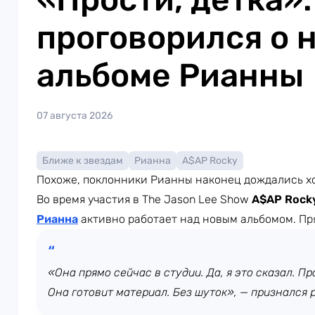
проговорился о 
альбоме Рианны
07 августа 2026
Ближе к звездам
Рианна
A$AP Rocky
Похоже, поклонники Рианны наконец дождались х
Во время участия в The Jason Lee Show
A$AP Rock
Рианна
активно работает над новым альбомом. Пр
«Она прямо сейчас в студии. Да, я это сказал. Про
Она готовит материал. Без шуток», — признался 