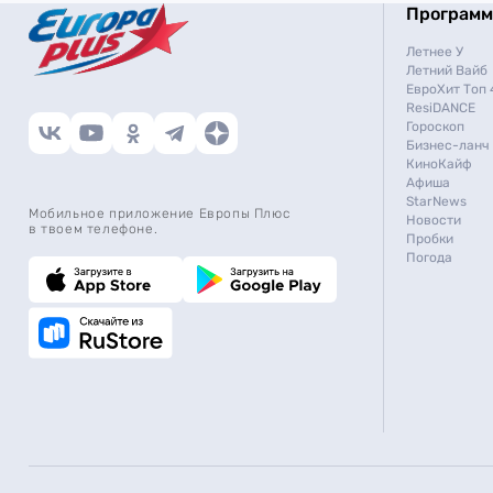
Програм
Летнее У
Летний Вайб
ЕвроХит Топ 
ResiDANCE
Гороскоп
Бизнес-ланч
КиноКайф
Афиша
StarNews
Мобильное приложение Европы Плюс
Новости
в твоем телефоне.
Пробки
Погода