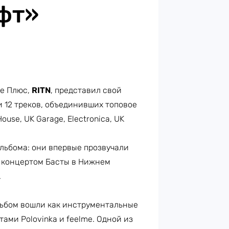
фт»
е Плюс,
RITN
, представил свой
и 12 треков, объединивших топовое
use, UK Garage, Electronica, UK
льбома: они впервые прозвучали
д концертом Басты в Нижнем
.
альбом вошли как инструментальные
ами Polovinka и feelme. Одной из