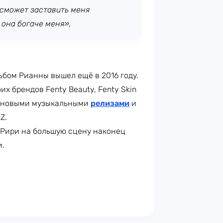
 сможет заставить меня
 она богаче меня»,
бом Рианны вышел ещё в 2016 году.
х брендов Fenty Beauty, Fenty Skin
ов новыми музыкальными
релизами
и
Z.
 Рири на большую сцену наконец
и.