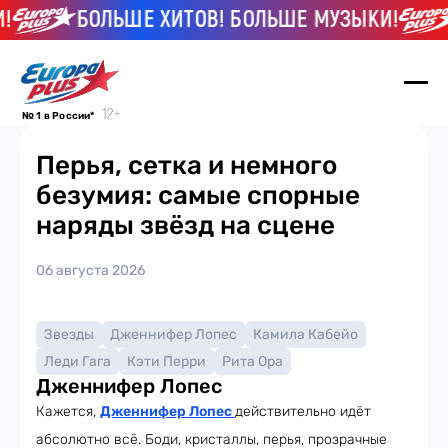
БОЛЬШЕ ХИТОВ! БОЛЬШЕ МУЗЫКИ!
№ 1 в России*
Перья, сетка и немного
безумия: самые спорные
наряды звёзд на сцене
06 августа 2026
Звезды
Дженнифер Лопес
Камила Кабейо
Леди Гага
Кэти Перри
Рита Ора
Дженнифер Лопес
Кажется,
Дженнифер Лопес
действительно идёт
абсолютно всё. Боди, кристаллы, перья, прозрачные