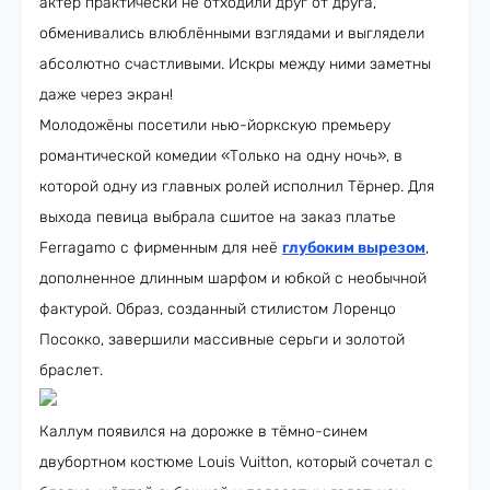
актёр практически не отходили друг от друга,
обменивались влюблёнными взглядами и выглядели
абсолютно счастливыми. Искры между ними заметны
даже через экран!
Молодожёны посетили нью-йоркскую премьеру
романтической комедии «Только на одну ночь», в
которой одну из главных ролей исполнил Тёрнер. Для
выхода певица выбрала сшитое на заказ платье
Ferragamo с фирменным для неё
глубоким вырезом
,
дополненное длинным шарфом и юбкой с необычной
фактурой. Образ, созданный стилистом Лоренцо
Посокко, завершили массивные серьги и золотой
браслет.
Каллум появился на дорожке в тёмно-синем
двубортном костюме Louis Vuitton, который сочетал с