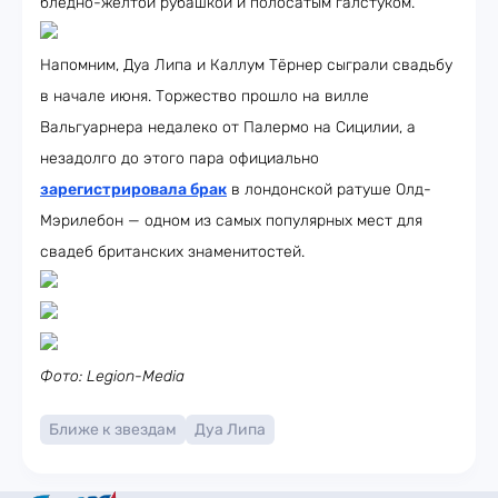
бледно-жёлтой рубашкой и полосатым галстуком.
Напомним, Дуа Липа и Каллум Тёрнер сыграли свадьбу
в начале июня. Торжество прошло на вилле
Вальгуарнера недалеко от Палермо на Сицилии, а
незадолго до этого пара официально
зарегистрировала брак
в лондонской ратуше Олд-
Мэрилебон — одном из самых популярных мест для
свадеб британских знаменитостей.
Фото: Legion-Media
Ближе к звездам
Дуа Липа