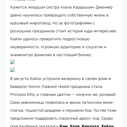
Кажется, младшая сестра клана Кардашьян-Дженнер
давно научилась превращать собственную жизнь в
красивый инфоповод. Но за фотографиями с
роскошных праздников стоит история куда интереснее:
Кайли удалось превратить подростковую
неуверенность, огромную аудиторию в соцсетях и
знаменитую фамилию в настоящий бизнес.
8 августа Кайли устроила вечеринку в своём доме в
Беверли-Хиллз. Главной темой праздника стала
Princess Kitty, а главным цветом — конечно же, розовый.
Сама именинница появилась в ярком латексном мини-
платье, пушистой диадеме и перьевом боа. Гостям тоже
предложили поддержать сказочный дресс-код. Среди
приглашённых оказались
Ким
,
Хлои
,
Кендалл
,
Хейли