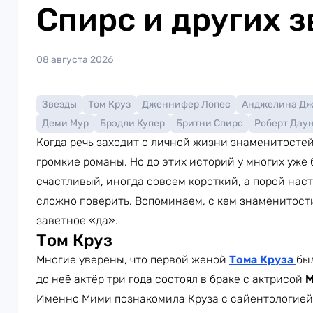
Спирс и других з
08 августа 2026
Звезды
Том Круз
Дженнифер Лопес
Анджелина Д
Деми Мур
Брэдли Купер
Бритни Спирс
Роберт Дау
Когда речь заходит о личной жизни знаменитосте
громкие романы. Но до этих историй у многих уже
счастливый, иногда совсем короткий, а порой наст
сложно поверить. Вспоминаем, с кем знаменитости
заветное «да».
Том Круз
Многие уверены, что первой женой
Тома Круза
бы
до неё актёр три года состоял в браке с актрисой
М
Именно Мими познакомила Круза с сайентологией.