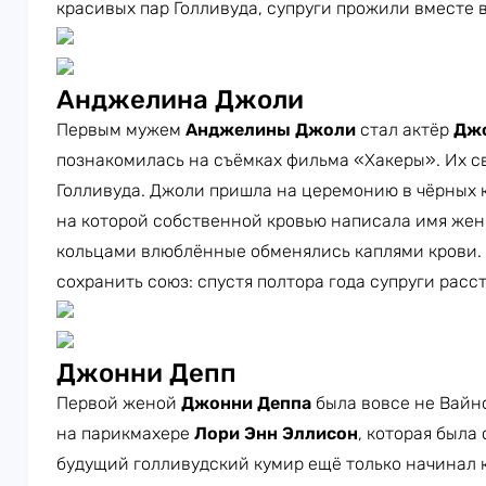
красивых пар Голливуда, супруги прожили вместе вс
Анджелина Джоли
Первым мужем
Анджелины Джоли
стал актёр
Джо
познакомилась на съёмках фильма «Хакеры». Их с
Голливуда. Джоли пришла на церемонию в чёрных 
на которой собственной кровью написала имя жен
кольцами влюблённые обменялись каплями крови. 
сохранить союз: спустя полтора года супруги расс
Джонни Депп
Первой женой
Джонни Деппа
была вовсе не Вайно
на парикмахере
Лори Энн Эллисон
, которая была 
будущий голливудский кумир ещё только начинал к