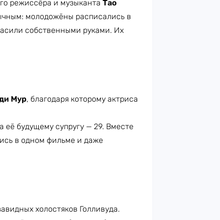
ого режиссёра и музыканта
Тао
бычным: молодожёны расписались в
расили собственными руками. Их
ди Мур
, благодаря которому актриса
а её будущему супругу — 29. Вместе
лись в одном фильме и даже
завидных холостяков Голливуда.