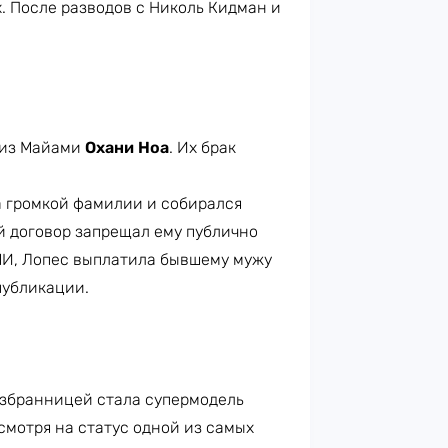
. После разводов с Николь Кидман и
 из Майами
Охани Ноа
. Их брак
а громкой фамилии и собирался
й договор запрещал ему публично
МИ, Лопес выплатила бывшему мужу
 публикации.
избранницей стала супермодель
есмотря на статус одной из самых