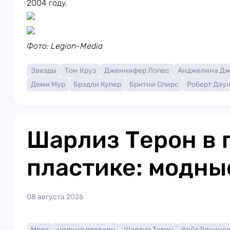
2004 году.
Фото: Legion-Media
Звезды
Том Круз
Дженнифер Лопес
Анджелина Д
Деми Мур
Брэдли Купер
Бритни Спирс
Роберт Дау
Шарлиз Терон в 
пластике: модны
08 августа 2026
Мода
модные провалы
Шарлиз Терон
Кейт Бекинс