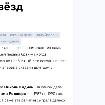
вёзд
жоли
Джонни Депп
Мила Йовович
ни-младший
й, чаще всего вспоминают их самые
 был первый брак — иногда
олько необычный, что сегодня в него
 впервые сказали друг другу
ла
Николь Кидман
. На самом деле
ими Роджерс
— с 1987 по 1990 год.
 Позже эта религия сыграла далеко