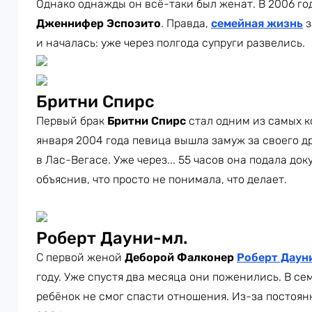
Однако однажды он всё-таки был женат. В 2006 год
Дженнифер Эспозито
. Правда,
семейная жизнь
з
и началась: уже через полгода супруги развелись.
Бритни Спирс
Первый брак
Бритни Спирс
стал одним из самых к
января 2004 года певица вышла замуж за своего д
в Лас-Вегасе. Уже через... 55 часов она подала д
объяснив, что просто не понимала, что делает.
Роберт Дауни-мл.
С первой женой
Деборой Фалконер
Роберт Даун
году. Уже спустя два месяца они поженились. В се
ребёнок не смог спасти отношения. Из-за постоян