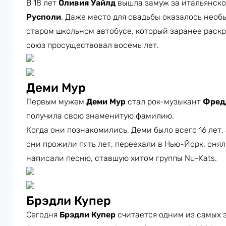
В 18 лет
Оливия Уайлд
вышла замуж за итальянск
Русполи
. Даже место для свадьбы оказалось нео
старом школьном автобусе, который заранее раск
союз просуществовал восемь лет.
Деми Мур
Первым мужем
Деми Мур
стал рок-музыкант
Фред
получила свою знаменитую фамилию.
Когда они познакомились, Деми было всего 16 лет, 
они прожили пять лет, переехали в Нью-Йорк, сня
написали песню, ставшую хитом группы Nu-Kats.
Брэдли Купер
Сегодня
Брэдли Купер
считается одним из самых 