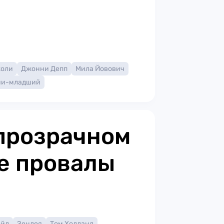
жоли
Джонни Депп
Мила Йовович
ни-младший
прозрачном
е провалы
ейл
Зендея
Том Холланд