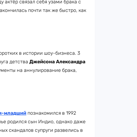
у актёр связал себя узами брака с
акончилась почти так же быстро, как
оротких в истории шоу-бизнеса. 3
руга детства
Джейсона Александра
окументы на аннулирование брака,
и-младший
познакомился в 1992
мье родился сын Индио, однако даже
ных скандалов супруги развелись в