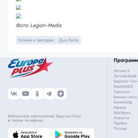
Фото: Legion-Media
Ближе к звездам
Дуа Липа
Програм
Летнее У
Летний Вайб
ЕвроХит Топ 
ResiDANCE
Гороскоп
Бизнес-ланч
КиноКайф
Афиша
StarNews
Мобильное приложение Европы Плюс
Новости
в твоем телефоне.
Пробки
Погода