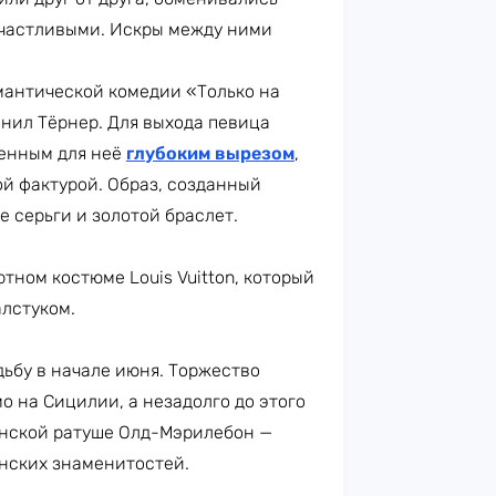
частливыми. Искры между ними
антической комедии «Только на
лнил Тёрнер. Для выхода певица
менным для неё
глубоким вырезом
,
й фактурой. Образ, созданный
 серьги и золотой браслет.
тном костюме Louis Vuitton, который
алстуком.
ьбу в начале июня. Торжество
о на Сицилии, а незадолго до этого
нской ратуше Олд-Мэрилебон —
анских знаменитостей.