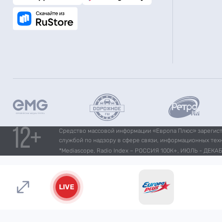
Средство массовой информации «Европа Плюс» зарегистр
службой по надзору в сфере связи, информационных тех
*Mediascope, Radio Index – РОССИЯ 100К+, ИЮЛЬ - ДЕКАБР
LIVE