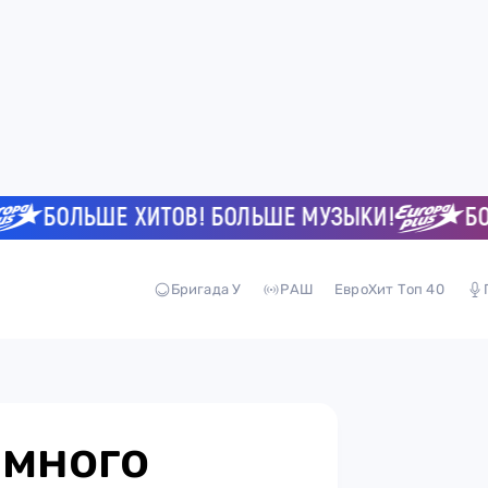
БОЛЬШЕ ХИТОВ! БОЛЬШЕ МУЗЫКИ!
БОЛЬШ
Бригада У
РАШ
ЕвроХит Топ 40
емного