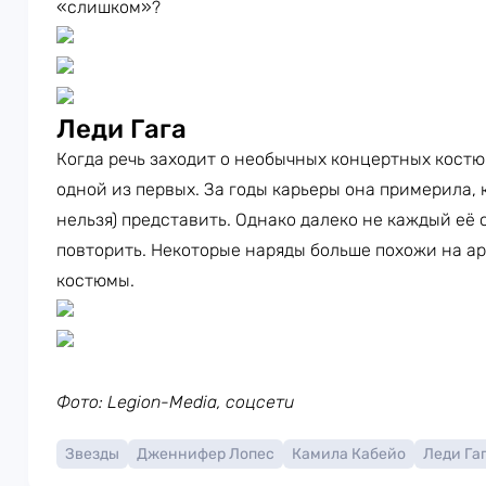
«слишком»?
Леди Гага
Когда речь заходит о необычных концертных кост
одной из первых. За годы карьеры она примерила, к
нельзя) представить. Однако далеко не каждый её
повторить. Некоторые наряды больше похожи на а
костюмы.
Фото: Legion-Media, соцсети
Звезды
Дженнифер Лопес
Камила Кабейо
Леди Га