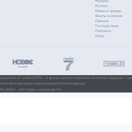
Музыка
Котики
Мемы и тренды
Факты и списки
Премии
Путешествия
Рейтинги
Игры
ировано 21 ноября 2014 г. в форме распространения «Сетевое издание». Св
нологий и массовых коммуникаций (Роскомнадзор).
Ь 2025 г., AQH Share, население 12+