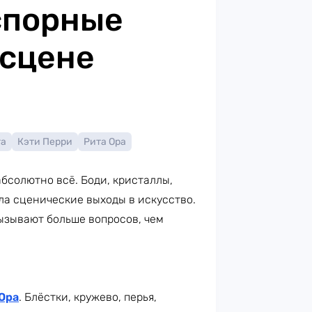
спорные
 сцене
га
Кэти Перри
Рита Ора
бсолютно всё. Боди, кристаллы,
ла сценические выходы в искусство.
ызывают больше вопросов, чем
Ора
. Блёстки, кружево, перья,