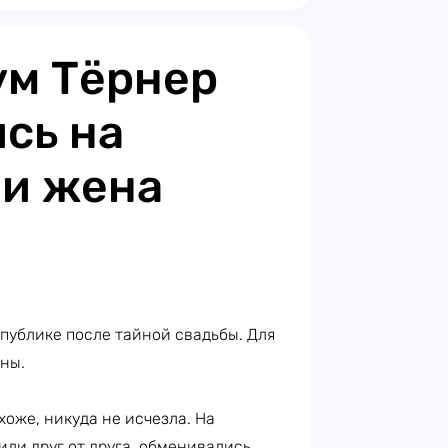
ум Тёрнер
сь на
 и жена
публике после тайной свадьбы. Для
ены.
охоже, никуда не исчезла. На
или друг от друга, обменивались