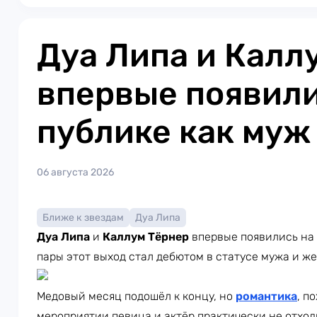
Дуа Липа и Калл
впервые появили
публике как муж
06 августа 2026
Ближе к звездам
Дуа Липа
Дуа Липа
и
Каллум Тёрнер
впервые появились на 
пары этот выход стал дебютом в статусе мужа и ж
Медовый месяц подошёл к концу, но
романтика
, п
мероприятии певица и актёр практически не отход