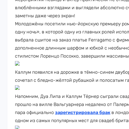
влюблёнными взглядами и выглядели абсолютно с
заметны даже через экран!
Молодожёны посетили нью-йоркскую премьеру ром
одну ночь», в которой одну из главных ролей испо
выбрала сшитое на заказ платье Ferragamo с фир
дополненное длинным шарфом и юбкой с необычно
стилистом Лоренцо Посокко, завершили массивные
Каллум появился на дорожке в тёмно-синем двубор
сочетал с бледно-жёлтой рубашкой и полосатым г
Напомним, Дуа Липа и Каллум Тёрнер сыграли свад
прошло на вилле Вальгуарнера недалеко от Палерм
пара официально
зарегистрировала брак
в лондо
одном из самых популярных мест для свадеб брит