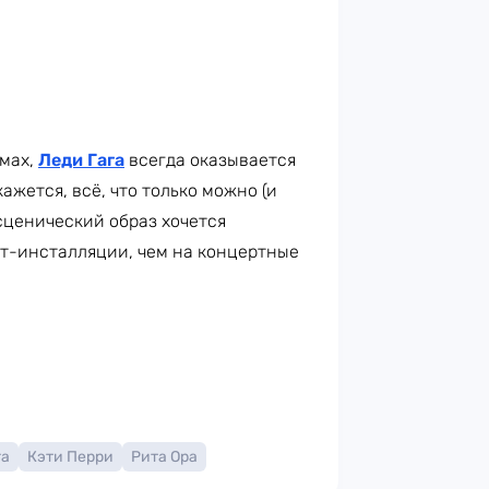
юмах,
Леди Гага
всегда оказывается
ажется, всё, что только можно (и
 сценический образ хочется
рт-инсталляции, чем на концертные
га
Кэти Перри
Рита Ора