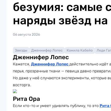
безумия: самые 
наряды звёзд на
06 августа 2026
Звезды
Дженнифер Лопес
Камила Кабейо
Леди Га
Дженнифер Лопес
Кажется,
Дженнифер Лопес
действительно идёт а
перья, прозрачные ткани — певица давно преврати
Но даже у неё случаются эксперименты, которые в
восторга.
Рита Ора
Если кто-то и умеет удивлять публику, то это
Рита 