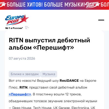
БОЛЬШЕ ХИТОВ! БОЛЬШЕ МУЗЫКИ!
БОЛЬ
№ 1 в России*
RITN выпустил дебютный
альбом «Перешифт»
07 августа 2026
Ближе к звездам
Музыка
Вот это новость! Ведущий шоу
ResiDANCE
на Европе
Плюс,
RITN
, представил свой дебютный альбом
«Перешифт»
. В пластинку вошли 12 треков,
объединивших топовое звучание электронной музыки
— Deep House, Tech House, UK Garage, Electronica, UK