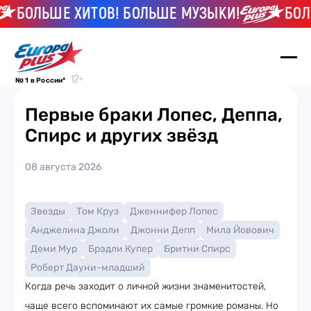
БОЛЬШЕ ХИТОВ! БОЛЬШЕ МУЗЫКИ!
БОЛЬШ
№ 1 в России*
Первые браки Лопес, Деппа,
Спирс и других звёзд
08 августа 2026
Звезды
Том Круз
Дженнифер Лопес
Анджелина Джоли
Джонни Депп
Мила Йовович
Деми Мур
Брэдли Купер
Бритни Спирс
Роберт Дауни-младший
Когда речь заходит о личной жизни знаменитостей,
чаще всего вспоминают их самые громкие романы. Но