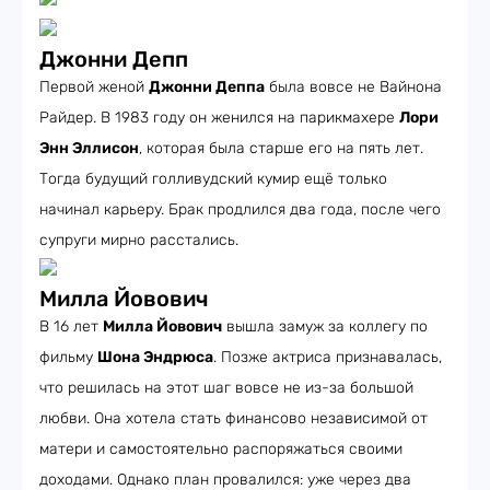
Джонни Депп
Первой женой
Джонни Деппа
была вовсе не Вайнона
Райдер. В 1983 году он женился на парикмахере
Лори
Энн Эллисон
, которая была старше его на пять лет.
Тогда будущий голливудский кумир ещё только
начинал карьеру. Брак продлился два года, после чего
супруги мирно расстались.
Милла Йовович
В 16 лет
Милла Йовович
вышла замуж за коллегу по
фильму
Шона Эндрюса
. Позже актриса признавалась,
что решилась на этот шаг вовсе не из-за большой
любви. Она хотела стать финансово независимой от
матери и самостоятельно распоряжаться своими
доходами. Однако план провалился: уже через два