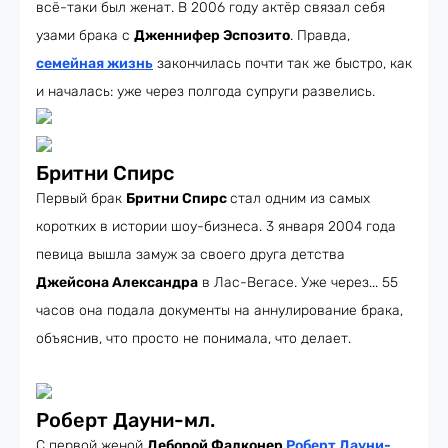
всё-таки был женат. В 2006 году актёр связал себя
узами брака с
Дженнифер Эспозито
. Правда,
семейная жизнь
закончилась почти так же быстро, как
и началась: уже через полгода супруги развелись.
Бритни Спирс
Первый брак
Бритни Спирс
стал одним из самых
коротких в истории шоу-бизнеса. 3 января 2004 года
певица вышла замуж за своего друга детства
Джейсона Александра
в Лас-Вегасе. Уже через... 55
часов она подала документы на аннулирование брака,
объяснив, что просто не понимала, что делает.
Роберт Дауни-мл.
С первой женой
Деборой Фалконер
Роберт Дауни-