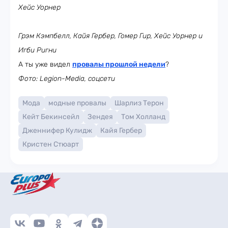
Хейс Уорнер
Грэм Кэмпбелл, Кайя Гербер, Гомер Гир, Хейс Уорнер и
Игби Ригни
А ты уже видел
провалы прошлой недели
?
Фото: Legion-Media, соцсети
Мода
модные провалы
Шарлиз Терон
Кейт Бекинсейл
Зендея
Том Холланд
Дженнифер Кулидж
Кайя Гербер
Кристен Стюарт