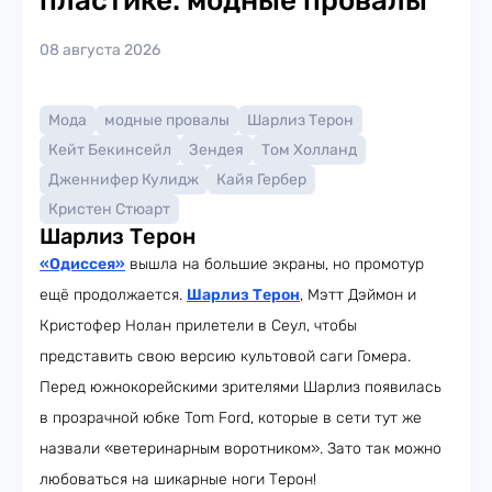
пластике: модные провалы
08 августа 2026
Мода
модные провалы
Шарлиз Терон
Кейт Бекинсейл
Зендея
Том Холланд
Дженнифер Кулидж
Кайя Гербер
Кристен Стюарт
Шарлиз Терон
«Одиссея»
вышла на большие экраны, но промотур
ещё продолжается.
Шарлиз Терон
, Мэтт Дэймон и
Кристофер Нолан прилетели в Сеул, чтобы
представить свою версию культовой саги Гомера.
Перед южнокорейскими зрителями Шарлиз появилась
в прозрачной юбке Tom Ford, которые в сети тут же
назвали «ветеринарным воротником». Зато так можно
любоваться на шикарные ноги Терон!