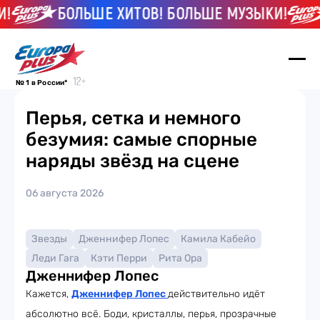
!
БОЛЬШЕ ХИТОВ! БОЛЬШЕ МУЗЫКИ!
№ 1 в России*
Перья, сетка и немного
безумия: самые спорные
наряды звёзд на сцене
06 августа 2026
Звезды
Дженнифер Лопес
Камила Кабейо
Леди Гага
Кэти Перри
Рита Ора
Дженнифер Лопес
Кажется,
Дженнифер Лопес
действительно идёт
абсолютно всё. Боди, кристаллы, перья, прозрачные