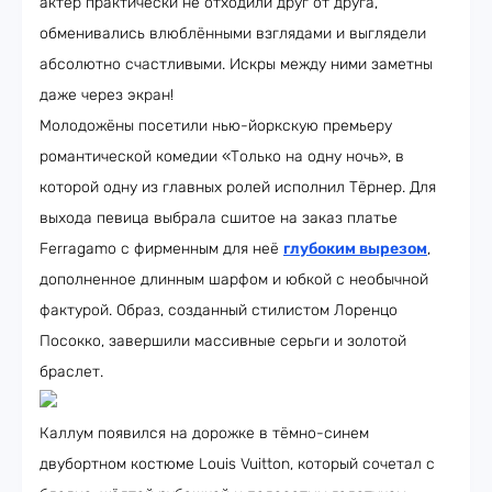
актёр практически не отходили друг от друга,
обменивались влюблёнными взглядами и выглядели
абсолютно счастливыми. Искры между ними заметны
даже через экран!
Молодожёны посетили нью-йоркскую премьеру
романтической комедии «Только на одну ночь», в
которой одну из главных ролей исполнил Тёрнер. Для
выхода певица выбрала сшитое на заказ платье
Ferragamo с фирменным для неё
глубоким вырезом
,
дополненное длинным шарфом и юбкой с необычной
фактурой. Образ, созданный стилистом Лоренцо
Посокко, завершили массивные серьги и золотой
браслет.
Каллум появился на дорожке в тёмно-синем
двубортном костюме Louis Vuitton, который сочетал с