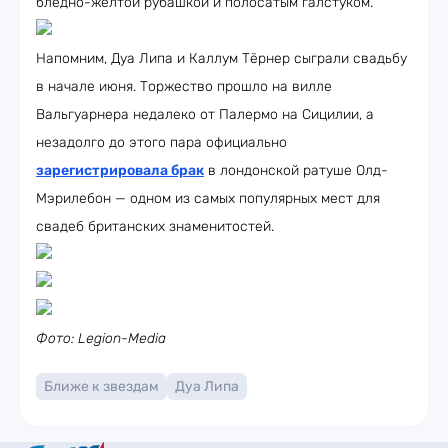
бледно-жёлтой рубашкой и полосатым галстуком.
Напомним, Дуа Липа и Каллум Тёрнер сыграли свадьбу
в начале июня. Торжество прошло на вилле
Вальгуарнера недалеко от Палермо на Сицилии, а
незадолго до этого пара официально
зарегистрировала брак
в лондонской ратуше Олд-
Мэрилебон — одном из самых популярных мест для
свадеб британских знаменитостей.
Фото: Legion-Media
Ближе к звездам
Дуа Липа