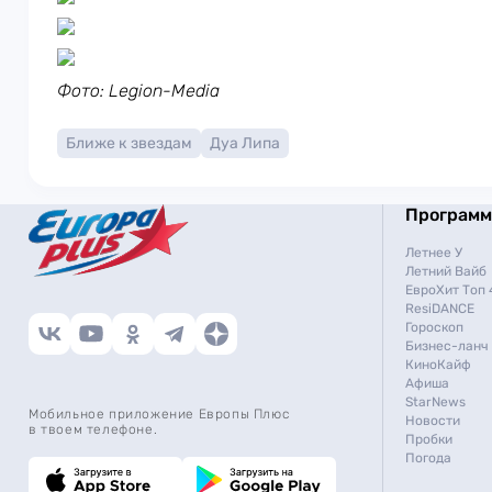
Фото: Legion-Media
Ближе к звездам
Дуа Липа
Програм
Летнее У
Летний Вайб
ЕвроХит Топ 
ResiDANCE
Гороскоп
Бизнес-ланч
КиноКайф
Афиша
StarNews
Мобильное приложение Европы Плюс
Новости
в твоем телефоне.
Пробки
Погода