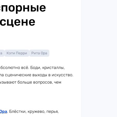
спорные
 сцене
га
Кэти Перри
Рита Ора
бсолютно всё. Боди, кристаллы,
ла сценические выходы в искусство.
ызывают больше вопросов, чем
Ора
. Блёстки, кружево, перья,