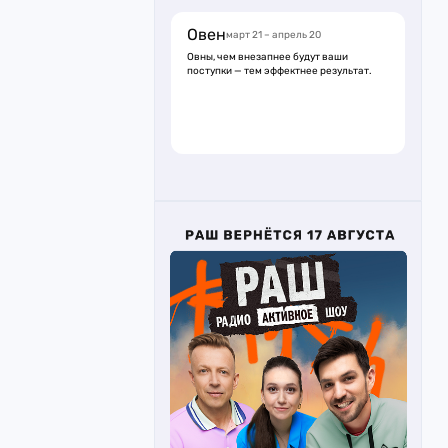
Овен
март 21 – апрель 20
Овны, чем внезапнее будут ваши
поступки — тем эффектнее результат.