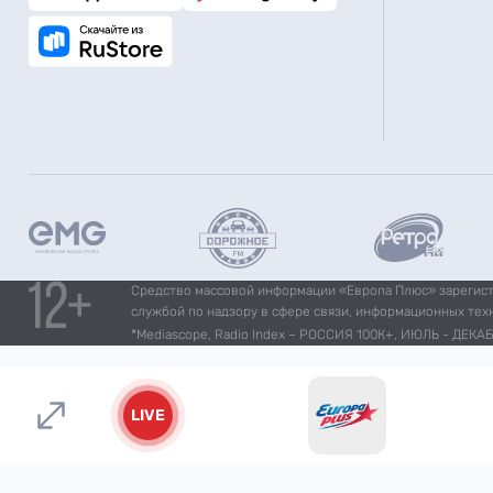
Средство массовой информации «Европа Плюс» зарегистр
службой по надзору в сфере связи, информационных тех
*Mediascope, Radio Index – РОССИЯ 100К+, ИЮЛЬ - ДЕКАБР
LIVE