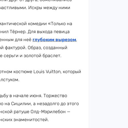
частливыми. Искры между ними
антической комедии «Только на
лнил Тёрнер. Для выхода певица
менным для неё
глубоким вырезом
,
й фактурой. Образ, созданный
 серьги и золотой браслет.
тном костюме Louis Vuitton, который
алстуком.
ьбу в начале июня. Торжество
о на Сицилии, а незадолго до этого
нской ратуше Олд-Мэрилебон —
анских знаменитостей.