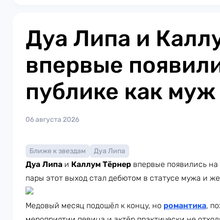
Дуа Липа и Калл
впервые появили
публике как муж
06 августа 2026
Ближе к звездам
Дуа Липа
Дуа Липа
и
Каллум Тёрнер
впервые появились на 
пары этот выход стал дебютом в статусе мужа и ж
Медовый месяц подошёл к концу, но
романтика
, п
мероприятии певица и актёр практически не отход