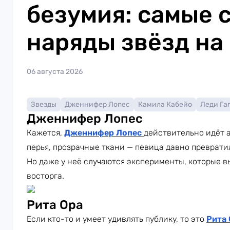
безумия: самые 
наряды звёзд на
06 августа 2026
Звезды
Дженнифер Лопес
Камила Кабейо
Леди Га
Дженнифер Лопес
Кажется,
Дженнифер Лопес
действительно идёт а
перья, прозрачные ткани — певица давно преврати
Но даже у неё случаются эксперименты, которые в
восторга.
Рита Ора
Если кто-то и умеет удивлять публику, то это
Рита 