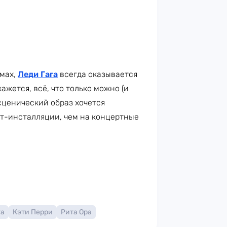
юмах,
Леди Гага
всегда оказывается
ажется, всё, что только можно (и
 сценический образ хочется
рт-инсталляции, чем на концертные
га
Кэти Перри
Рита Ора