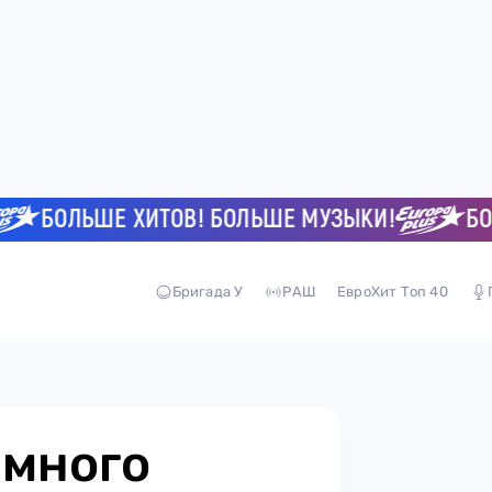
БОЛЬШЕ ХИТОВ! БОЛЬШЕ МУЗЫКИ!
БОЛЬШ
Бригада У
РАШ
ЕвроХит Топ 40
емного