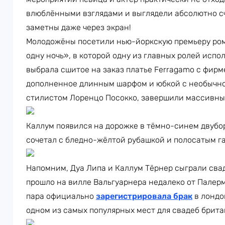
влюблёнными взглядами и выглядели абсолютно с
заметны даже через экран!
Молодожёны посетили нью-йоркскую премьеру ром
одну ночь», в которой одну из главных ролей испо
выбрала сшитое на заказ платье Ferragamo с фир
дополненное длинным шарфом и юбкой с необычно
стилистом Лоренцо Посокко, завершили массивные
Каллум появился на дорожке в тёмно-синем двубор
сочетал с бледно-жёлтой рубашкой и полосатым г
Напомним, Дуа Липа и Каллум Тёрнер сыграли свад
прошло на вилле Вальгуарнера недалеко от Палерм
пара официально
зарегистрировала брак
в лондо
одном из самых популярных мест для свадеб брит