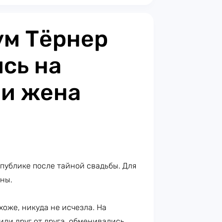
ум Тёрнер
сь на
 и жена
публике после тайной свадьбы. Для
ены.
охоже, никуда не исчезла. На
или друг от друга, обменивались