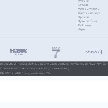
Музыка
Котики
Мемы и тренды
Факты и списки
Премии
Путешествия
Рейтинги
Игры
ировано 21 ноября 2014 г. в форме распространения «Сетевое издание». Св
нологий и массовых коммуникаций (Роскомнадзор).
Ь 2025 г., AQH Share, население 12+