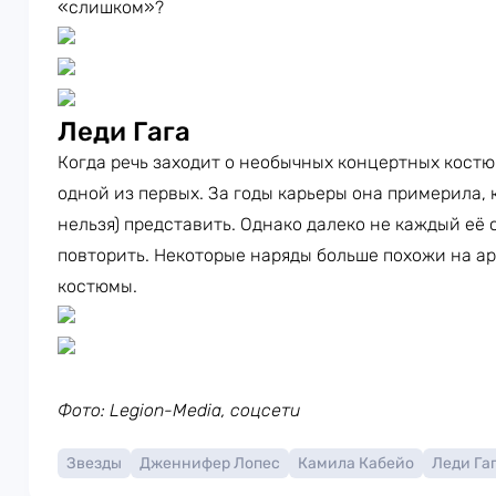
«слишком»?
Леди Гага
Когда речь заходит о необычных концертных кост
одной из первых. За годы карьеры она примерила, к
нельзя) представить. Однако далеко не каждый её
повторить. Некоторые наряды больше похожи на а
костюмы.
Фото: Legion-Media, соцсети
Звезды
Дженнифер Лопес
Камила Кабейо
Леди Га