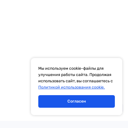
Мы используем cookie-файлы для
улучшения работы сайта. Продолжая
идетельство Эл № ФС77-59972 от 21.11.2014 выдано Федеральной
использовать сайт, вы соглашаетесь с
Политикой использования cookie.
Согласен