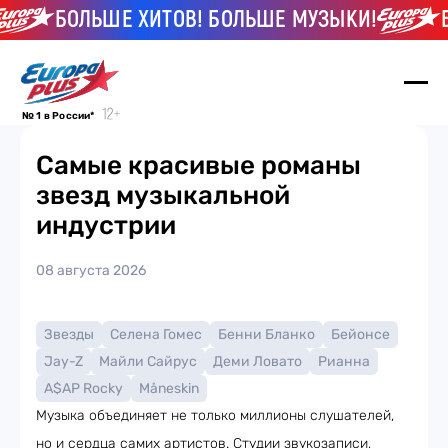
БОЛЬШЕ ХИТОВ! БОЛЬШЕ МУЗЫКИ!
БО
№ 1 в России*
Самые красивые романы
звезд музыкальной
индустрии
08 августа 2026
Звезды
Селена Гомес
Бенни Бланко
Бейонсе
Jay-Z
Майли Сайрус
Деми Ловато
Рианна
A$AP Rocky
Måneskin
Музыка объединяет не только миллионы слушателей,
но и сердца самих артистов. Студии звукозаписи,