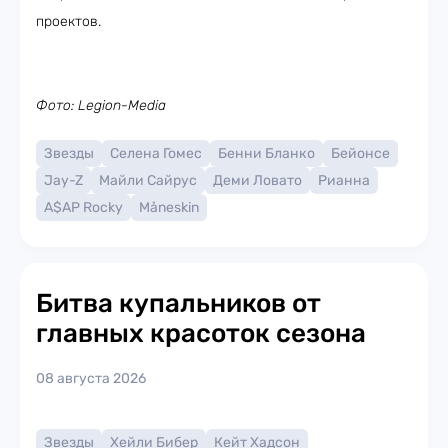
проектов.
Фото: Legion-Media
Звезды
Селена Гомес
Бенни Бланко
Бейонсе
Jay-Z
Майли Сайрус
Деми Ловато
Рианна
A$AP Rocky
Måneskin
Битва купальников от
главных красоток сезона
08 августа 2026
Звезды
Хейли Бибер
Кейт Хадсон