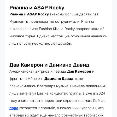
Рианна и A$AP Rocky
Рианна
и
A$AP Rocky
знакомы больше десяти лет.
Музыканты неоднократно сотрудничали: Рианна
снялась в клипе Fashion Killa, а Rocky сопровождал её
мировое турне. Однако настоящие отношения начались
лишь спустя несколько лет дружбы.
Дав Камерон и Дамиано Давид
Американская актриса и певица
Дав Камерон
и
фронтмен Måneskin
Дамиано Давид
тоже
познакомились благодаря музыке. Сначала поклонники
лишь замечали Дав на концертах группы, а уже в 2024
году знаменитости перестали скрывать роман. Сейчас
пара
готовится к свадьбе, а поклонники уверены, что
впереди их ждёт ещё немало совместных творческих