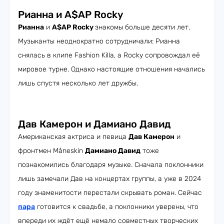
Рианна и A$AP Rocky
Рианна
и
A$AP Rocky
знакомы больше десяти лет.
Музыканты неоднократно сотрудничали: Рианна
снялась в клипе Fashion Killa, а Rocky сопровождал её
мировое турне. Однако настоящие отношения начались
лишь спустя несколько лет дружбы.
Дав Камерон и Дамиано Давид
Американская актриса и певица
Дав Камерон
и
фронтмен Måneskin
Дамиано Давид
тоже
познакомились благодаря музыке. Сначала поклонники
лишь замечали Дав на концертах группы, а уже в 2024
году знаменитости перестали скрывать роман. Сейчас
пара
готовится к свадьбе, а поклонники уверены, что
впереди их ждёт ещё немало совместных творческих