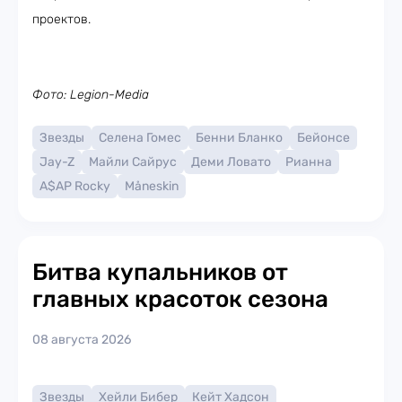
проектов.
Фото: Legion-Media
Звезды
Селена Гомес
Бенни Бланко
Бейонсе
Jay-Z
Майли Сайрус
Деми Ловато
Рианна
A$AP Rocky
Måneskin
Битва купальников от
главных красоток сезона
08 августа 2026
Звезды
Хейли Бибер
Кейт Хадсон