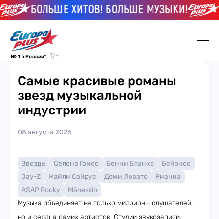
БОЛЬШЕ ХИТОВ! БОЛЬШЕ МУЗЫКИ!
Б
№ 1 в России*
Самые красивые романы
звезд музыкальной
индустрии
08 августа 2026
Звезды
Селена Гомес
Бенни Бланко
Бейонсе
Jay-Z
Майли Сайрус
Деми Ловато
Рианна
A$AP Rocky
Måneskin
Музыка объединяет не только миллионы слушателей,
но и сердца самих артистов. Студии звукозаписи,