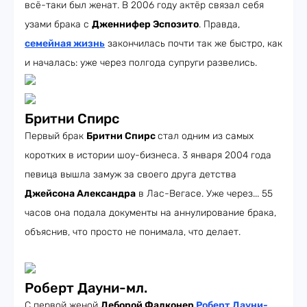
всё-таки был женат. В 2006 году актёр связал себя
узами брака с
Дженнифер Эспозито
. Правда,
семейная жизнь
закончилась почти так же быстро, как
и началась: уже через полгода супруги развелись.
Бритни Спирс
Первый брак
Бритни Спирс
стал одним из самых
коротких в истории шоу-бизнеса. 3 января 2004 года
певица вышла замуж за своего друга детства
Джейсона Александра
в Лас-Вегасе. Уже через... 55
часов она подала документы на аннулирование брака,
объяснив, что просто не понимала, что делает.
Роберт Дауни-мл.
С первой женой
Деборой Фалконер
Роберт Дауни-