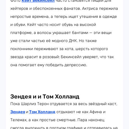
Фото
Кейт Бекинсейл
часто становятся пищей для
хейтеров и обеспокоенных фанатов. Актриса пережила
непростые времена, а теперь ищет утешения в одежде
и обуви. Кейт часто носит обувь на высокой
платформе, а волосы украшает бантами — эти вещи
уже стали частью её модного ДНК. Но также
поклонники переживают за кота, шерсть которого
звезда красит в розовый: Бекинсейл уверяет, что так
она помогает ему победить депрессию.
Зендея и и Том Холланд
Пока Шарлиз Терон отдувается за весь звёздный каст,
Зендея
и
Том Холланд
отдыхают не как Афина и
Телемах, а как простые смертные. Пара наконец
смогла выдохнуть в плотном графике и отправилась на