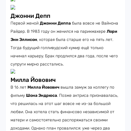
Джонни Депп
Первой женой
Джонни Деппа
была вовсе не Вайнона
Райдер. В 1983 году он женился на парикмахере
Лори
Энн Эллисон
, которая была старше его на пять лет.
Тогда будущий голливудский кумир ещё только
начинал карьеру. Брак продлился два года, после чего
супруги мирно расстались.
Милла Йовович
В 16 лет
Милла Йовович
вышла замуж за коллегу по
фильму
Шона Эндрюса
. Позже актриса признавалась,
что решилась на этот шаг вовсе не из-за большой
любви. Она хотела стать финансово независимой от
матери и самостоятельно распоряжаться своими
доходами. Однако план провалился: уже через два