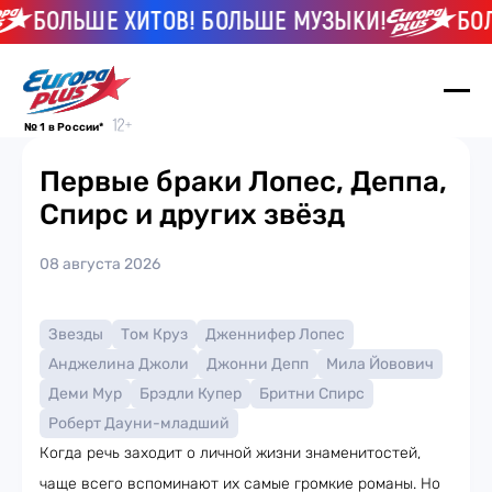
БОЛЬШЕ ХИТОВ! БОЛЬШЕ МУЗЫКИ!
БОЛЬ
№ 1 в России*
Первые браки Лопес, Деппа,
Спирс и других звёзд
08 августа 2026
Звезды
Том Круз
Дженнифер Лопес
Анджелина Джоли
Джонни Депп
Мила Йовович
Деми Мур
Брэдли Купер
Бритни Спирс
Роберт Дауни-младший
Когда речь заходит о личной жизни знаменитостей,
чаще всего вспоминают их самые громкие романы. Но