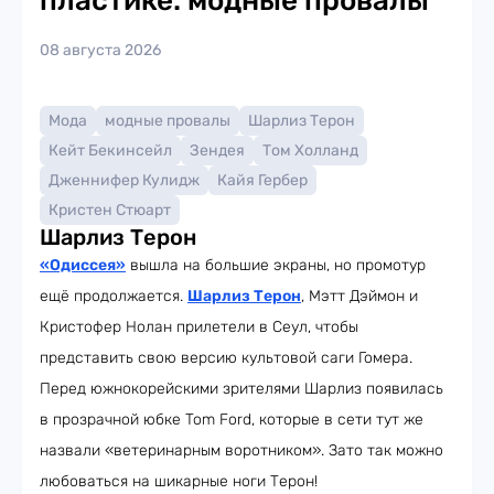
пластике: модные провалы
08 августа 2026
Мода
модные провалы
Шарлиз Терон
Кейт Бекинсейл
Зендея
Том Холланд
Дженнифер Кулидж
Кайя Гербер
Кристен Стюарт
Шарлиз Терон
«Одиссея»
вышла на большие экраны, но промотур
ещё продолжается.
Шарлиз Терон
, Мэтт Дэймон и
Кристофер Нолан прилетели в Сеул, чтобы
представить свою версию культовой саги Гомера.
Перед южнокорейскими зрителями Шарлиз появилась
в прозрачной юбке Tom Ford, которые в сети тут же
назвали «ветеринарным воротником». Зато так можно
любоваться на шикарные ноги Терон!