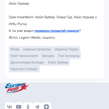
Хейс Уорнер
Грэм Кэмпбелл, Кайя Гербер, Гомер Гир, Хейс Уорнер и
Игби Ригни
А ты уже видел
провалы прошлой недели
?
Фото: Legion-Media, соцсети
Мода
модные провалы
Шарлиз Терон
Кейт Бекинсейл
Зендея
Том Холланд
Дженнифер Кулидж
Кайя Гербер
Кристен Стюарт