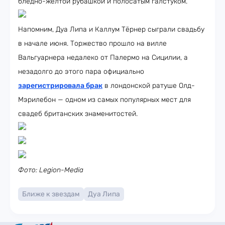
бледно-жёлтой рубашкой и полосатым галстуком.
Напомним, Дуа Липа и Каллум Тёрнер сыграли свадьбу
в начале июня. Торжество прошло на вилле
Вальгуарнера недалеко от Палермо на Сицилии, а
незадолго до этого пара официально
зарегистрировала брак
в лондонской ратуше Олд-
Мэрилебон — одном из самых популярных мест для
свадеб британских знаменитостей.
Фото: Legion-Media
Ближе к звездам
Дуа Липа