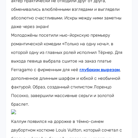
актёр практически не отходили друг от друга,
обменивались влюблёнными взглядами и выглядели
абсолютно счастливыми. Искры между ними заметны
даже через экран!
Молодожёны посетили нью-йоркскую премьеру
романтической комедии «Только на одну ночь», в
которой одну из главных ролей исполнил Тёрнер. Для
выхода певица выбрала сшитое на заказ платье
Ferragamo с фирменным для неё
глубоким вырезом
,
дополненное длинным шарфом и юбкой с необычной
фактурой. Образ, созданный стилистом Лоренцо
Посокко, завершили массивные серьги и золотой
браслет.
Каллум появился на дорожке в тёмно-синем
двубортном костюме Louis Vuitton, который сочетал с