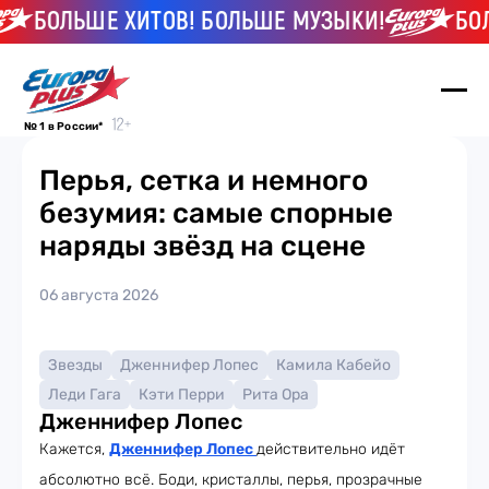
БОЛЬШЕ ХИТОВ! БОЛЬШЕ МУЗЫКИ!
БОЛ
№ 1 в России*
Перья, сетка и немного
безумия: самые спорные
наряды звёзд на сцене
06 августа 2026
Звезды
Дженнифер Лопес
Камила Кабейо
Леди Гага
Кэти Перри
Рита Ора
Дженнифер Лопес
Кажется,
Дженнифер Лопес
действительно идёт
абсолютно всё. Боди, кристаллы, перья, прозрачные