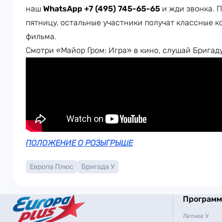
наш
WhatsApp +7 (495) 745-65-65
и жди звонка. 
пятницу, остальные участники получат классные к
фильма.
Смотри «Майор Гром: Игра» в кино, слушай Бригаду
ПОЛОЖЕНИЕ О РОЗЫГРЫШЕ
Европа Плюс
Бригада У
Програм
Летнее У