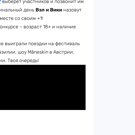
У
выберет участников и позвонит им
 финальный день
Вэл и Вики
назовут
месте со своим +1!
онкурсе – возраст 18+ и наличие
же выиграли поездки на фестиваль
разилии, шоу Måneskin в Австрии,
ии. Твоя очередь!