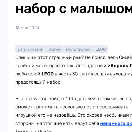
набор с малышо
18 мая 2024
Стиль жизни
Disney
мультфильм
LEGO
Слышишь этот страшный рык? Не бойся, ведь Симба
крайней мере, просто так. Легендарный
«Король 
любителей
LEGO
в честь 30-летия со дня выхода м
предстоящий набор.
В конструктор войдёт 1445 деталей, в том числе 
сможет принимать несколько поз и поворачивать г
игрушкой его на назовёшь. Это скорее необычный 
стороны, настоящие коты ведут себя
ненамного а
Тимона и Пумбы.