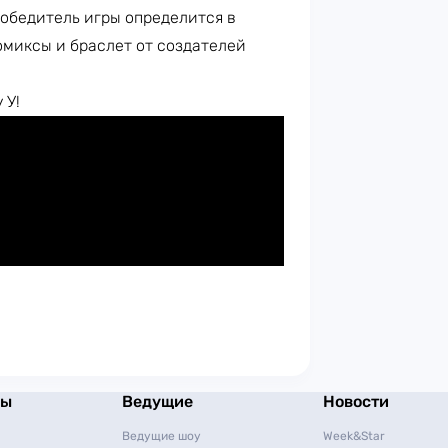
Победитель игры определится в
омиксы и браслет от создателей
 У!
мы
Ведущие
Новости
Ведущие шоу
Week&Star