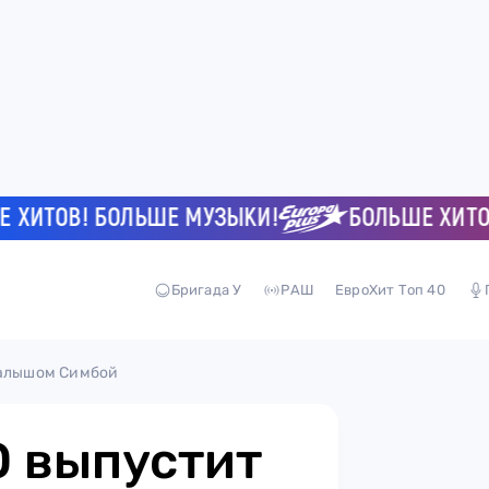
ТОВ! БОЛЬШЕ МУЗЫКИ!
БОЛЬШЕ ХИТОВ! 
Бригада У
РАШ
ЕвроХит Топ 40
малышом Симбой
O выпустит