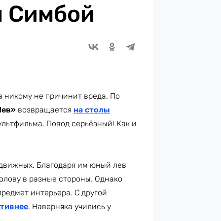
м Симбой
 никому не причинит вреда. По
Лев»
возвращается
на столы
ультфильма. Повод серьёзный! Как и
подвижных. Благодаря им юный лев
олову в разные стороны. Однако
предмет интерьера. С другой
ктивнее
. Наверняка учились у