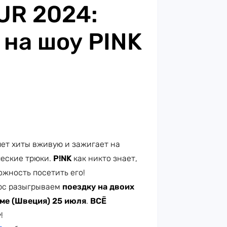
UR 2024:
 на шоу PINK
яет хиты вживую и зажигает на
ческие трюки.
P!NK
как никто знает,
ожность посетить его!
юс разыгрываем
поездку на двоих
ме (Швеция) 25 июля
.
ВСЁ
!