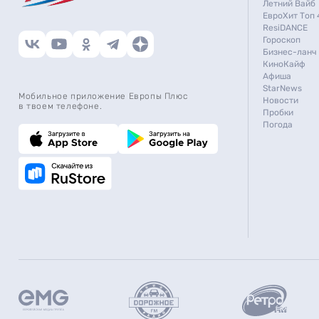
Летний Вайб
ЕвроХит Топ 
ResiDANCE
Гороскоп
Бизнес-ланч
КиноКайф
Афиша
StarNews
Мобильное приложение Европы Плюс
Новости
в твоем телефоне.
Пробки
Погода