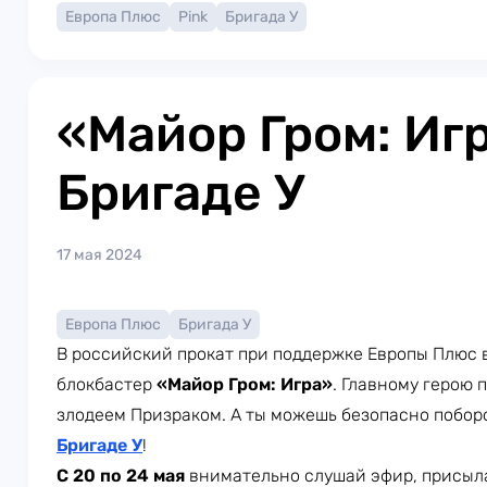
Европа Плюс
Pink
Бригада У
«Майор Гром: Игр
Бригаде У
17 мая 2024
Европа Плюс
Бригада У
В российский прокат при поддержке Европы Плюс
блокбастер
«Майор Гром: Игра»
. Главному герою 
злодеем Призраком. А ты можешь безопасно побор
Бригаде У
!
С 20 по 24 мая
внимательно слушай эфир, присыл