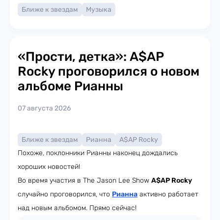
Ближе к звездам
Музыка
«Прости, детка»: A$AP
Rocky проговорился о новом
альбоме Рианны
07 августа 2026
Ближе к звездам
Рианна
A$AP Rocky
Похоже, поклонники Рианны наконец дождались
хороших новостей!
Во время участия в The Jason Lee Show
A$AP Rocky
случайно проговорился, что
Рианна
активно работает
над новым альбомом. Прямо сейчас!