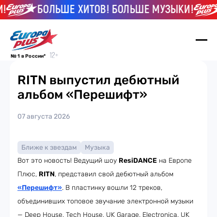
БОЛЬШЕ ХИТОВ! БОЛЬШЕ МУЗЫКИ!
№ 1 в России*
RITN выпустил дебютный
альбом «Перешифт»
07 августа 2026
Ближе к звездам
Музыка
Вот это новость! Ведущий шоу
ResiDANCE
на Европе
Плюс,
RITN
, представил свой дебютный альбом
«Перешифт»
. В пластинку вошли 12 треков,
объединивших топовое звучание электронной музыки
— Deep House, Tech House, UK Garage, Electronica, UK