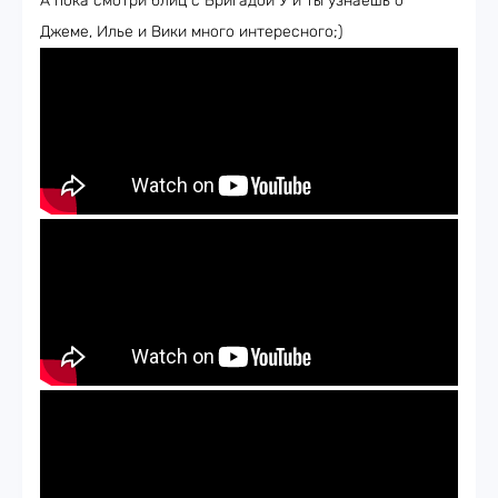
А пока смотри блиц с Бригадой У и ты узнаешь о
Джеме, Илье и Вики много интересного;)