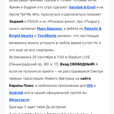
розыгрыши чумовых призов и только топовые хиты!
Ярким и бодрым это утро сделают
Vanotek & Eneli
и их
песня Tell Me Who, проснуться и раскачаться поможет
Элджей
и FEDUK и их «Розовое вино», про «Подругу
ночь» напомнит
Макс Барских
, а ребята из
Palastic &
Bright
Sparks
и
Tim3Bomb
докажут, что настоящую
вечеринку можно устроить в любое время суток! Но и
это еще не все сюрпризы…
Встречаемся 29 сентября в 7:00 в Stadium LIVE
(Ленинградский пр., 80, к. 17).
Вход СВОБОДНЫЙ!
А
если не получится прийти – не расстраивайся! Смотри
прямую трансляцию Живого Завтрака на
сайте
Европы Плюс
, в мобильном приложении для
iOS
и
Android
или в нашей официальной группе во
ВКонтакте
!
Бригада У ждет тебя! До встречи!