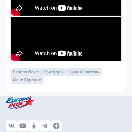
Европа Плюс
Бригада У
Живой Завтрак
Макс Барских