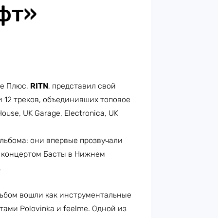
фт»
е Плюс,
RITN
, представил свой
и 12 треков, объединивших топовое
use, UK Garage, Electronica, UK
льбома: они впервые прозвучали
д концертом Басты в Нижнем
.
альбом вошли как инструментальные
ами Polovinka и feelme. Одной из