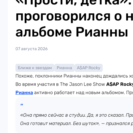
проговорился о 
альбоме Рианны
07 августа 2026
Ближе к звездам
Рианна
A$AP Rocky
Похоже, поклонники Рианны наконец дождались х
Во время участия в The Jason Lee Show
A$AP Rock
Рианна
активно работает над новым альбомом. Пр
«Она прямо сейчас в студии. Да, я это сказал. Про
Она готовит материал. Без шуток», — признался 