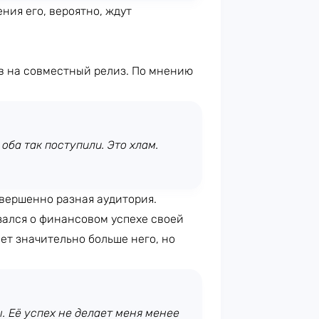
ения его, вероятно, ждут
в на совместный релиз. По мнению
оба так поступили. Это хлам.
овершенно разная аудитория.
зался о финансовом успехе своей
ет значительно больше него, но
 Её успех не делает меня менее