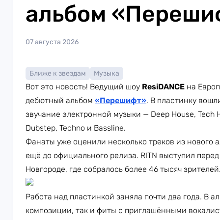
альбом «Переши
07 августа 2026
Ближе к звездам
Музыка
Вот это новость! Ведущий шоу
ResiDANCE
на Европ
дебютный альбом
«Перешифт»
. В пластинку вошл
звучание электронной музыки — Deep House, Tech Ho
Dubstep, Techno и Bassline.
Фанаты уже оценили несколько треков из нового а
ещё до официального релиза. RITN выступил пере
Новгороде, где собралось более 46 тысяч зрителей
Работа над пластинкой заняла почти два года. В 
композиции, так и фиты с приглашёнными вокалист