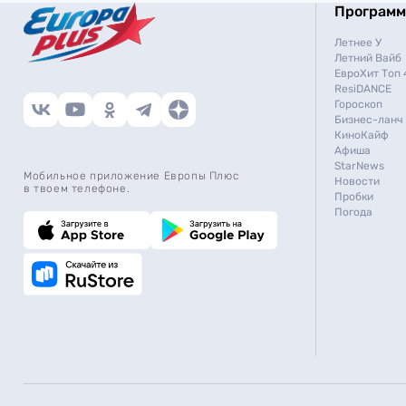
Програм
Летнее У
Летний Вайб
ЕвроХит Топ 
ResiDANCE
Гороскоп
Бизнес-ланч
КиноКайф
Афиша
StarNews
Мобильное приложение Европы Плюс
Новости
в твоем телефоне.
Пробки
Погода