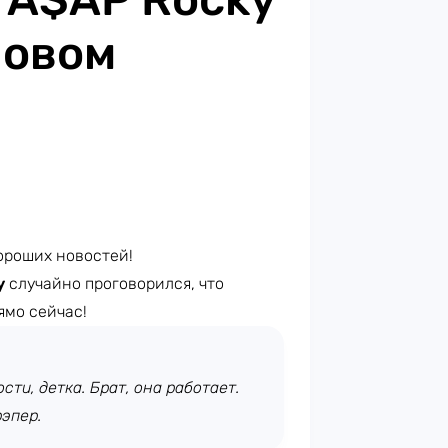
новом
ороших новостей!
y
случайно проговорился, что
ямо сейчас!
сти, детка. Брат, она работает.
рэпер.