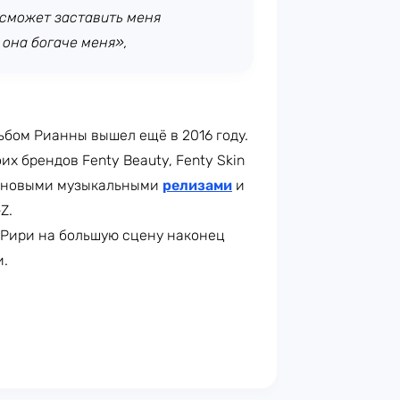
 сможет заставить меня
 она богаче меня»,
бом Рианны вышел ещё в 2016 году.
х брендов Fenty Beauty, Fenty Skin
ов новыми музыкальными
релизами
и
Z.
 Рири на большую сцену наконец
и.