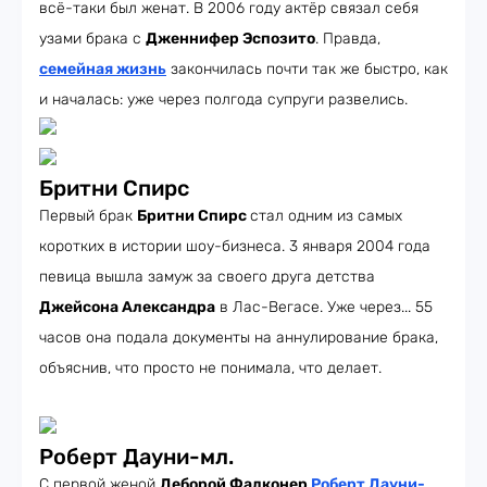
всё-таки был женат. В 2006 году актёр связал себя
узами брака с
Дженнифер Эспозито
. Правда,
семейная жизнь
закончилась почти так же быстро, как
и началась: уже через полгода супруги развелись.
Бритни Спирс
Первый брак
Бритни Спирс
стал одним из самых
коротких в истории шоу-бизнеса. 3 января 2004 года
певица вышла замуж за своего друга детства
Джейсона Александра
в Лас-Вегасе. Уже через... 55
часов она подала документы на аннулирование брака,
объяснив, что просто не понимала, что делает.
Роберт Дауни-мл.
С первой женой
Деборой Фалконер
Роберт Дауни-