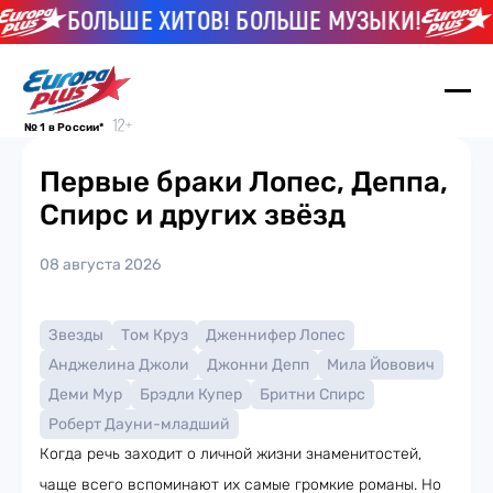
БОЛЬШЕ ХИТОВ! БОЛЬШЕ МУЗЫКИ!
БО
№ 1 в России*
Первые браки Лопес, Деппа,
Спирс и других звёзд
08 августа 2026
Звезды
Том Круз
Дженнифер Лопес
Анджелина Джоли
Джонни Депп
Мила Йовович
Деми Мур
Брэдли Купер
Бритни Спирс
Роберт Дауни-младший
Когда речь заходит о личной жизни знаменитостей,
чаще всего вспоминают их самые громкие романы. Но