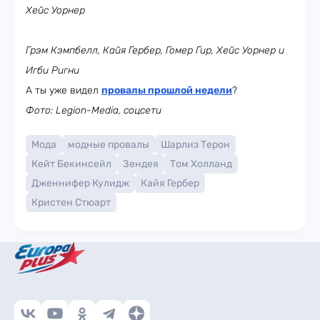
Хейс Уорнер
Грэм Кэмпбелл, Кайя Гербер, Гомер Гир, Хейс Уорнер и
Игби Ригни
А ты уже видел
провалы прошлой недели
?
Фото: Legion-Media, соцсети
Мода
модные провалы
Шарлиз Терон
Кейт Бекинсейл
Зендея
Том Холланд
Дженнифер Кулидж
Кайя Гербер
Кристен Стюарт