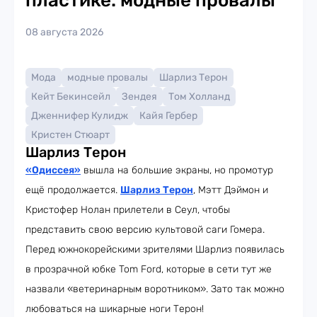
пластике: модные провалы
08 августа 2026
Мода
модные провалы
Шарлиз Терон
Кейт Бекинсейл
Зендея
Том Холланд
Дженнифер Кулидж
Кайя Гербер
Кристен Стюарт
Шарлиз Терон
«Одиссея»
вышла на большие экраны, но промотур
ещё продолжается.
Шарлиз Терон
, Мэтт Дэймон и
Кристофер Нолан прилетели в Сеул, чтобы
представить свою версию культовой саги Гомера.
Перед южнокорейскими зрителями Шарлиз появилась
в прозрачной юбке Tom Ford, которые в сети тут же
назвали «ветеринарным воротником». Зато так можно
любоваться на шикарные ноги Терон!