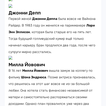
Джонни Депп
Первой женой
Джонни Деппа
была вовсе не Вайнона
Райдер. В 1983 году он женился на парикмахере
Лори
Энн Эллисон
, которая была старше его на пять лет.
Тогда будущий голливудский кумир ещё только
начинал карьеру. Брак продлился два года, после чего
супруги мирно расстались.
Милла Йовович
В 16 лет
Милла Йовович
вышла замуж за коллегу по
фильму
Шона Эндрюса
. Позже актриса признавалась,
что решилась на этот шаг вовсе не из-за большой
любви. Она хотела стать финансово независимой от
матери и самостоятельно распоряжаться своими
доходами. Однако план провалился: уже через два