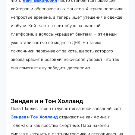
Фото
Кейт Бекинсейл
часто становятся пищей для
хейтеров и обеспокоенных фанатов. Актриса пережила
непростые времена, а теперь ищет утешения в одежде
и обуви. Кейт часто носит обувь на высокой
платформе, а волосы украшает бантами — эти вещи
уже стали частью её модного ДНК. Но также
поклонники переживают за кота, шерсть которого
звезда красит в розовый: Бекинсейл уверяет, что так
она помогает ему победить депрессию.
Зендея и и Том Холланд
Пока Шарлиз Терон отдувается за весь звёздный каст,
Зендея
и
Том Холланд
отдыхают не как Афина и
Телемах, а как простые смертные. Пара наконец
смогла выдохнуть в плотном графике и отправилась на