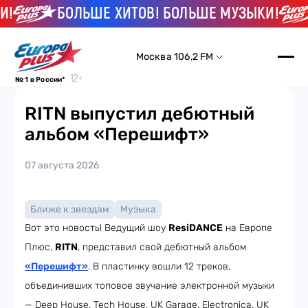
!
БОЛЬШЕ ХИТОВ! БОЛЬШЕ МУЗЫКИ!
Москва 106,2 FM
№ 1 в России*
RITN выпустил дебютный
альбом «Перешифт»
07 августа 2026
Ближе к звездам
Музыка
Вот это новость! Ведущий шоу
ResiDANCE
на Европе
Плюс,
RITN
, представил свой дебютный альбом
«Перешифт»
. В пластинку вошли 12 треков,
объединивших топовое звучание электронной музыки
— Deep House, Tech House, UK Garage, Electronica, UK