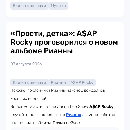
Ближе к звездам
Музыка
«Прости, детка»: A$AP
Rocky проговорился о новом
альбоме Рианны
07 августа 2026
Ближе к звездам
Рианна
A$AP Rocky
Похоже, поклонники Рианны наконец дождались
хороших новостей!
Во время участия в The Jason Lee Show
A$AP Rocky
случайно проговорился, что
Рианна
активно работает
над новым альбомом. Прямо сейчас!