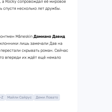
a, а Rocky сопровождал её мировое
 спустя несколько лет дружбы.
онтмен Måneskin
Дамиано Давид
оклонники лишь замечали Дав на
и перестали скрывать роман. Сейчас
что впереди их ждёт ещё немало
-Z
Майли Сайрус
Деми Ловато