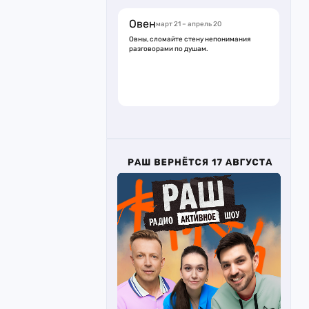
Овен
март 21 – апрель 20
Овны, сломайте стену непонимания
разговорами по душам.