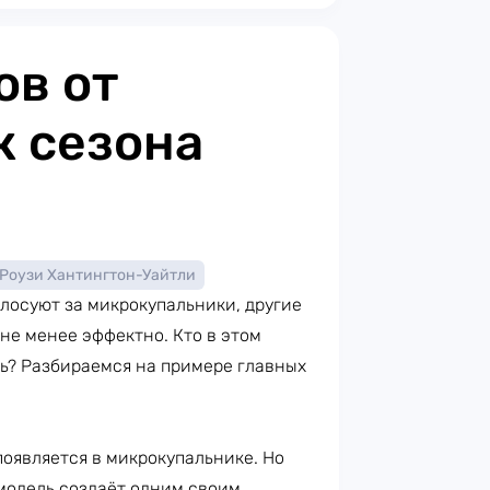
ов от
к сезона
Роузи Хантингтон-Уайтли
олосуют за микрокупальники, другие
не менее эффектно. Кто в этом
ть? Разбираемся на примере главных
оявляется в микрокупальнике. Но
модель создаёт одним своим