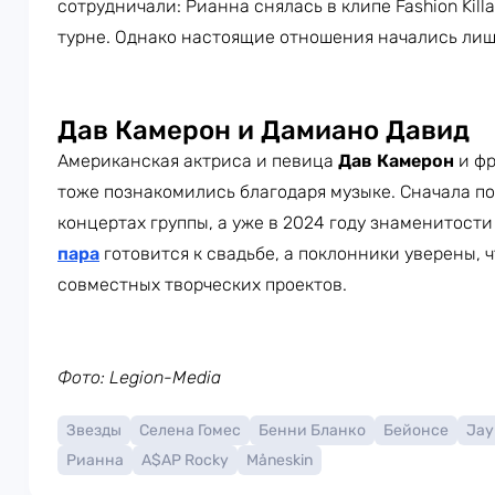
сотрудничали: Рианна снялась в клипе Fashion Kill
турне. Однако настоящие отношения начались лишь
Дав Камерон и Дамиано Давид
Американская актриса и певица
Дав Камерон
и фр
тоже познакомились благодаря музыке. Сначала п
концертах группы, а уже в 2024 году знаменитост
пара
готовится к свадьбе, а поклонники уверены, 
совместных творческих проектов.
Фото: Legion-Media
Звезды
Селена Гомес
Бенни Бланко
Бейонсе
Jay
Рианна
A$AP Rocky
Måneskin