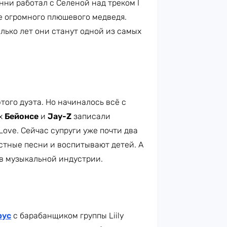
нни работал с Селеной над треком I
ме огромного плюшевого медведя.
олько лет они станут одной из самых
того дуэта. Но начиналось всё с
-х
Бейонсе
и
Jay-Z
записали
 Love. Сейчас супруги уже почти два
стные песни и воспитывают детей. А
 в музыкальной индустрии.
рус
с барабанщиком группы Liily