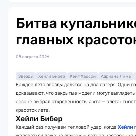
Битва купальник
главных красото
08 августа 2026
Звезды
Хейли Бибер
Кейт Хадсон
Адриана Лима
Каждое лето звёзды делятся на два лагеря. Одни г
доказывают, что закрытые модели могут выглядеть 
сезоне выбрал откровенность, а кто — элегантнос
красоток лета.
Хейли Бибер
Каждый раз получаем тепловой удар, когда
Хейли
п
жаловаться даже не думаем — летнее настроение 