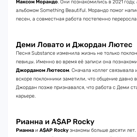
Максом
Морандо
. Они познакомились в 2021 году,
альбомом Something Beautiful. Морандо помог нап
песен, а совместная работа постепенно переросла
Деми Ловато и Джордан Лютес
Песня Substance изменила жизнь не только покло
певицы. Именно во время её записи она познаком
Джорданом Лютесом
. Сначала коллег связывала
вскоре поклонники заметили, что общение давно в
Джордан позже признавался, что работа с Деми ста
карьере.
Рианна и A$AP Rocky
Рианна
и
A$AP Rocky
знакомы больше десяти лет