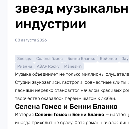
звезд музыкаль
индустрии
08 августа 2026
Звезды
Селена Гомес
Бенни Бланко
Бейонсе
Jay
Рианна
A$AP Rocky
Måneskin
Музыка объединяет не только миллионы слушателей
Студии звукозаписи, гастроли, совместные клипы 
песнями нередко становятся началом красивых ром
творчество оказалось первым шагом к любви.
Селена Гомес и Бенни Бланко
История
Селены Гомес
и
Бенни Бланко
— настояще
иногда приходит не сразу. Хотя роман начался лиш