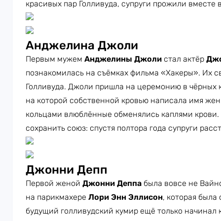
красивых пар Голливуда, супруги прожили вместе вс
Анджелина Джоли
Первым мужем
Анджелины Джоли
стал актёр
Джо
познакомилась на съёмках фильма «Хакеры». Их с
Голливуда. Джоли пришла на церемонию в чёрных 
на которой собственной кровью написала имя жен
кольцами влюблённые обменялись каплями крови. 
сохранить союз: спустя полтора года супруги расс
Джонни Депп
Первой женой
Джонни Деппа
была вовсе не Вайно
на парикмахере
Лори Энн Эллисон
, которая была 
будущий голливудский кумир ещё только начинал к