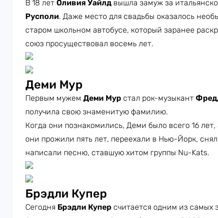
В 18 лет
Оливия Уайлд
вышла замуж за итальянск
Русполи
. Даже место для свадьбы оказалось нео
старом школьном автобусе, который заранее раск
союз просуществовал восемь лет.
Деми Мур
Первым мужем
Деми Мур
стал рок-музыкант
Фред
получила свою знаменитую фамилию.
Когда они познакомились, Деми было всего 16 лет, 
они прожили пять лет, переехали в Нью-Йорк, сня
написали песню, ставшую хитом группы Nu-Kats.
Брэдли Купер
Сегодня
Брэдли Купер
считается одним из самых 