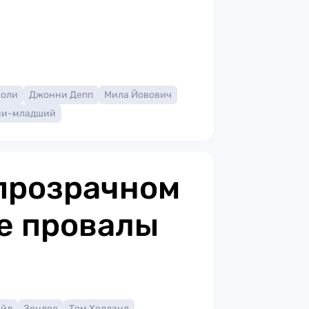
жоли
Джонни Депп
Мила Йовович
ни-младший
прозрачном
е провалы
ейл
Зендея
Том Холланд