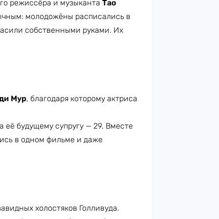
ого режиссёра и музыканта
Тао
бычным: молодожёны расписались в
расили собственными руками. Их
ди Мур
, благодаря которому актриса
а её будущему супругу — 29. Вместе
лись в одном фильме и даже
завидных холостяков Голливуда.