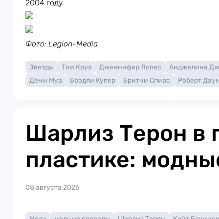
2004 году.
Фото: Legion-Media
Звезды
Том Круз
Дженнифер Лопес
Анджелина Д
Деми Мур
Брэдли Купер
Бритни Спирс
Роберт Дау
Шарлиз Терон в 
пластике: модны
08 августа 2026
Мода
модные провалы
Шарлиз Терон
Кейт Бекинс