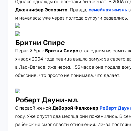
Однако однажды он всё-таки был женат. В 2006 год
Дженнифер Эспозито
. Правда,
семейная жизнь
з
и началась: уже через полгода супруги развелись.
Бритни Спирс
Первый брак
Бритни Спирс
стал одним из самых к
января 2004 года певица вышла замуж за своего д
в Лас-Вегасе. Уже через... 55 часов она подала д
объяснив, что просто не понимала, что делает.
Роберт Дауни-мл.
С первой женой
Деборой Фалконер
Роберт Даун
году. Уже спустя два месяца они поженились. В се
ребёнок не смог спасти отношения. Из-за постоян