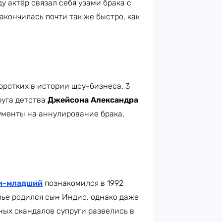
у актёр связал себя узами брака с
акончилась почти так же быстро, как
оротких в истории шоу-бизнеса. 3
руга детства
Джейсона Александра
окументы на аннулирование брака,
и-младший
познакомился в 1992
мье родился сын Индио, однако даже
ных скандалов супруги развелись в