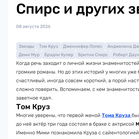
Спирс и других з
08 августа 2026
Звезды
Том Круз
Дженнифер Лопес
Анджелина Д
Деми Мур
Брэдли Купер
Бритни Спирс
Роберт Дау
Когда речь заходит о личной жизни знаменитосте
громкие романы. Но до этих историй у многих уже
счастливый, иногда совсем короткий, а порой наст
сложно поверить. Вспоминаем, с кем знаменитости
заветное «да».
Том Круз
Многие уверены, что первой женой
Тома Круза
бы
до неё актёр три года состоял в браке с актрисой
М
Именно Мими познакомила Круза с сайентологией.