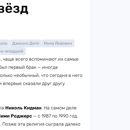
вёзд
жоли
Джонни Депп
Мила Йовович
ни-младший
й, чаще всего вспоминают их самые
 был первый брак — иногда
олько необычный, что сегодня в него
 впервые сказали друг другу
ла
Николь Кидман
. На самом деле
ими Роджерс
— с 1987 по 1990 год.
 Позже эта религия сыграла далеко