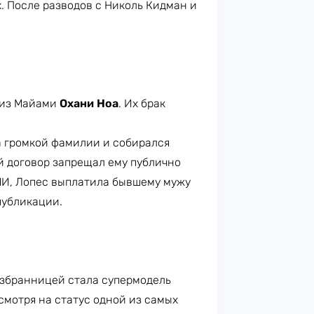
. После разводов с Николь Кидман и
 из Майами
Охани Ноа
. Их брак
а громкой фамилии и собирался
й договор запрещал ему публично
МИ, Лопес выплатила бывшему мужу
 публикации.
избранницей стала супермодель
есмотря на статус одной из самых