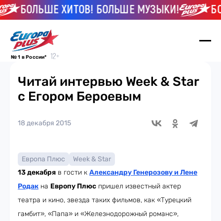
БОЛЬШЕ ХИТОВ! БОЛЬШЕ МУЗЫКИ!
БОЛЬШ
№ 1 в России*
Читай интервью Week & Star
с Егором Бероевым
18 декабря 2015
Европа Плюс
Week & Star
13 декабря
в гости к
Александру Генерозову и Лене
Родак
на
Европу Плюс
пришел известный актер
театра и кино, звезда таких фильмов, как «Турецкий
гамбит», «Папа» и «Железнодорожный романс»,