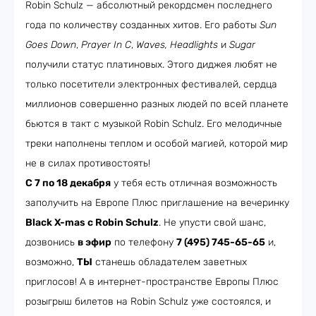
Robin Schulz — абсолютный рекордсмен последнего
года по количеству созданных хитов. Его работы
Sun
Goes Down
,
Prayer In C
,
Waves, Headlights
и
Sugar
получили статус платиновых. Этого диджея любят не
только посетители электронных фестивалей, сердца
миллионов совершенно разных людей по всей планете
бьются в такт с музыкой Robin Schulz. Его мелодичные
треки наполнены теплом и особой магией, которой мир
не в силах противостоять!
С 7 по 18 декабря
у тебя есть отличная возможность
заполучить на Европе Плюс приглашение на вечеринку
Black X-mas с Robin Schulz
. Не упусти свой шанс,
дозвонись
в эфир
по телефону
7 (495) 745-65-65
и,
возможно,
ТЫ
станешь обладателем заветных
приглосов! А в интернет-пространстве Европы Плюс
розыгрыш билетов на Robin Schulz уже состоялся, и