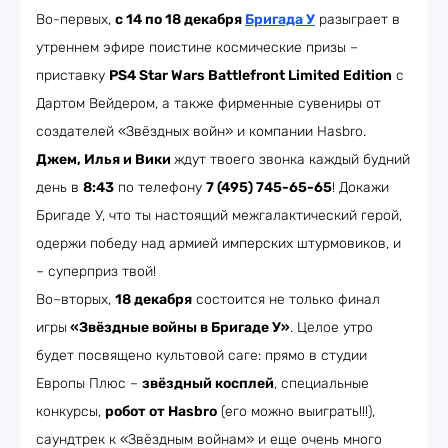
Во-первых,
с 14 по 18 декабря
Бригада У
разыграет в
утреннем эфире поистине космические призы –
приставку
PS4 Star Wars Battlefront Limited Edition
c
Дартом Вейдером, а также фирменные сувениры от
создателей «Звёздных войн» и компании Hasbro.
Джем, Илья и Вики
ждут твоего звонка каждый будний
день в
8:43
по телефону
7 (495) 745-65-65
! Докажи
Бригаде У, что ты настоящий межгалактический герой,
одержи победу над армией имперских штурмовиков, и
– суперприз твой!
Во–вторых,
18 декабря
состоится не только финал
игры
«Звёздные войны в Бригаде У»
. Целое утро
будет посвящено культовой саге: прямо в студии
Европы Плюс –
звёздный косплей
, специальные
конкурсы,
робот от Hasbro
(его можно выиграть!!!),
саундтрек к «Звёздным войнам» и еще очень много