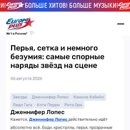
!
БОЛЬШЕ ХИТОВ! БОЛЬШЕ МУЗЫКИ!
№ 1 в России*
Перья, сетка и немного
безумия: самые спорные
наряды звёзд на сцене
06 августа 2026
Звезды
Дженнифер Лопес
Камила Кабейо
Леди Гага
Кэти Перри
Рита Ора
Дженнифер Лопес
Кажется,
Дженнифер Лопес
действительно идёт
абсолютно всё. Боди, кристаллы, перья, прозрачные