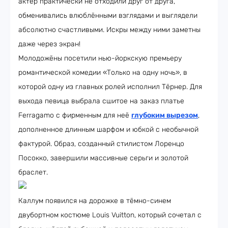
актёр практически не отходили друг от друга,
обменивались влюблёнными взглядами и выглядели
абсолютно счастливыми. Искры между ними заметны
даже через экран!
Молодожёны посетили нью-йоркскую премьеру
романтической комедии «Только на одну ночь», в
которой одну из главных ролей исполнил Тёрнер. Для
выхода певица выбрала сшитое на заказ платье
Ferragamo с фирменным для неё
глубоким вырезом
,
дополненное длинным шарфом и юбкой с необычной
фактурой. Образ, созданный стилистом Лоренцо
Посокко, завершили массивные серьги и золотой
браслет.
Каллум появился на дорожке в тёмно-синем
двубортном костюме Louis Vuitton, который сочетал с