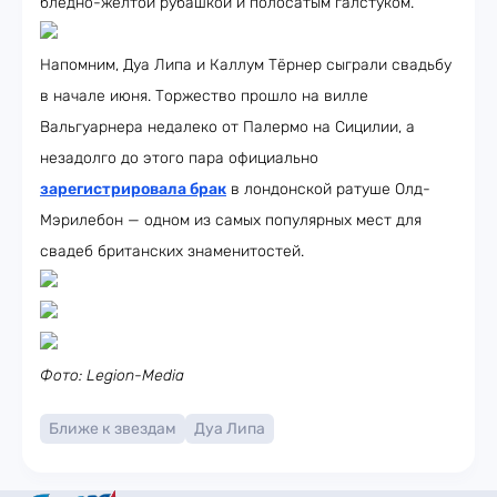
бледно-жёлтой рубашкой и полосатым галстуком.
Напомним, Дуа Липа и Каллум Тёрнер сыграли свадьбу
в начале июня. Торжество прошло на вилле
Вальгуарнера недалеко от Палермо на Сицилии, а
незадолго до этого пара официально
зарегистрировала брак
в лондонской ратуше Олд-
Мэрилебон — одном из самых популярных мест для
свадеб британских знаменитостей.
Фото: Legion-Media
Ближе к звездам
Дуа Липа