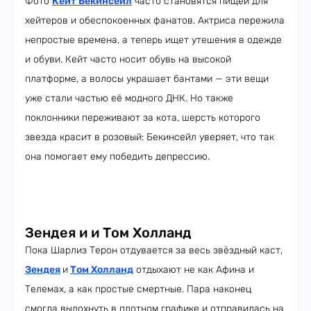
Фото
Кейт Бекинсейл
часто становятся пищей для
хейтеров и обеспокоенных фанатов. Актриса пережила
непростые времена, а теперь ищет утешения в одежде
и обуви. Кейт часто носит обувь на высокой
платформе, а волосы украшает бантами — эти вещи
уже стали частью её модного ДНК. Но также
поклонники переживают за кота, шерсть которого
звезда красит в розовый: Бекинсейл уверяет, что так
она помогает ему победить депрессию.
Зендея и и Том Холланд
Пока Шарлиз Терон отдувается за весь звёздный каст,
Зендея
и
Том Холланд
отдыхают не как Афина и
Телемах, а как простые смертные. Пара наконец
смогла выдохнуть в плотном графике и отправилась на