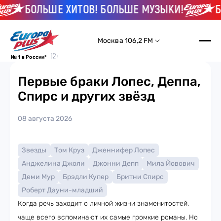
БОЛЬШЕ ХИТОВ! БОЛЬШЕ МУЗЫКИ!
БОЛ
Москва 106,2 FM
№ 1 в России*
Первые браки Лопес, Деппа,
Спирс и других звёзд
08 августа 2026
Звезды
Том Круз
Дженнифер Лопес
Анджелина Джоли
Джонни Депп
Мила Йовович
Деми Мур
Брэдли Купер
Бритни Спирс
Роберт Дауни-младший
Когда речь заходит о личной жизни знаменитостей,
чаще всего вспоминают их самые громкие романы. Но