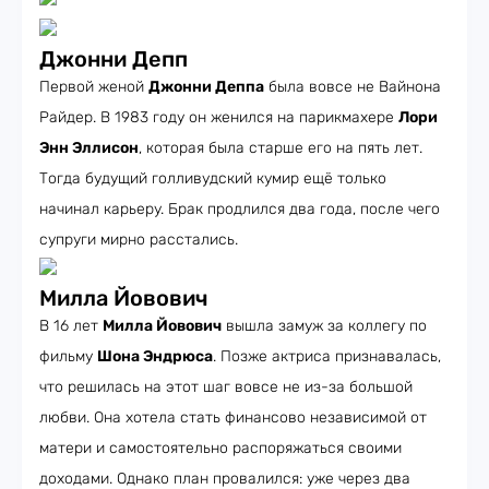
Джонни Депп
Первой женой
Джонни Деппа
была вовсе не Вайнона
Райдер. В 1983 году он женился на парикмахере
Лори
Энн Эллисон
, которая была старше его на пять лет.
Тогда будущий голливудский кумир ещё только
начинал карьеру. Брак продлился два года, после чего
супруги мирно расстались.
Милла Йовович
В 16 лет
Милла Йовович
вышла замуж за коллегу по
фильму
Шона Эндрюса
. Позже актриса признавалась,
что решилась на этот шаг вовсе не из-за большой
любви. Она хотела стать финансово независимой от
матери и самостоятельно распоряжаться своими
доходами. Однако план провалился: уже через два