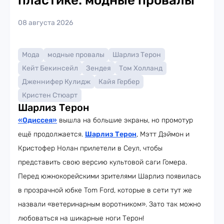
пластике: модные провалы
08 августа 2026
Мода
модные провалы
Шарлиз Терон
Кейт Бекинсейл
Зендея
Том Холланд
Дженнифер Кулидж
Кайя Гербер
Кристен Стюарт
Шарлиз Терон
«Одиссея»
вышла на большие экраны, но промотур
ещё продолжается.
Шарлиз Терон
, Мэтт Дэймон и
Кристофер Нолан прилетели в Сеул, чтобы
представить свою версию культовой саги Гомера.
Перед южнокорейскими зрителями Шарлиз появилась
в прозрачной юбке Tom Ford, которые в сети тут же
назвали «ветеринарным воротником». Зато так можно
любоваться на шикарные ноги Терон!