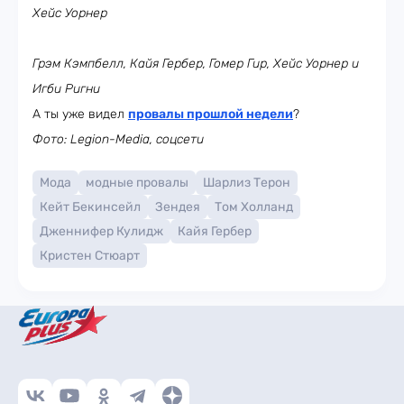
Хейс Уорнер
Грэм Кэмпбелл, Кайя Гербер, Гомер Гир, Хейс Уорнер и
Игби Ригни
А ты уже видел
провалы прошлой недели
?
Фото: Legion-Media, соцсети
Мода
модные провалы
Шарлиз Терон
Кейт Бекинсейл
Зендея
Том Холланд
Дженнифер Кулидж
Кайя Гербер
Кристен Стюарт