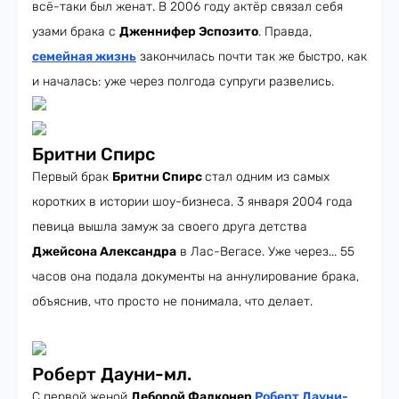
всё-таки был женат. В 2006 году актёр связал себя
узами брака с
Дженнифер Эспозито
. Правда,
семейная жизнь
закончилась почти так же быстро, как
и началась: уже через полгода супруги развелись.
Бритни Спирс
Первый брак
Бритни Спирс
стал одним из самых
коротких в истории шоу-бизнеса. 3 января 2004 года
певица вышла замуж за своего друга детства
Джейсона Александра
в Лас-Вегасе. Уже через... 55
часов она подала документы на аннулирование брака,
объяснив, что просто не понимала, что делает.
Роберт Дауни-мл.
С первой женой
Деборой Фалконер
Роберт Дауни-