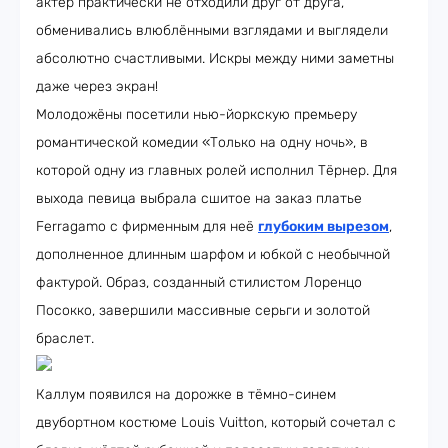
актёр практически не отходили друг от друга,
обменивались влюблёнными взглядами и выглядели
абсолютно счастливыми. Искры между ними заметны
даже через экран!
Молодожёны посетили нью-йоркскую премьеру
романтической комедии «Только на одну ночь», в
которой одну из главных ролей исполнил Тёрнер. Для
выхода певица выбрала сшитое на заказ платье
Ferragamo с фирменным для неё
глубоким вырезом
,
дополненное длинным шарфом и юбкой с необычной
фактурой. Образ, созданный стилистом Лоренцо
Посокко, завершили массивные серьги и золотой
браслет.
Каллум появился на дорожке в тёмно-синем
двубортном костюме Louis Vuitton, который сочетал с