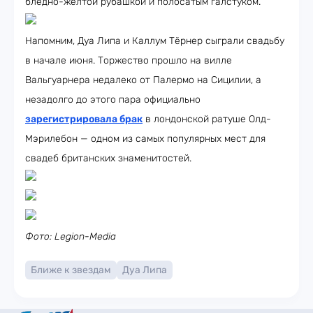
бледно-жёлтой рубашкой и полосатым галстуком.
Напомним, Дуа Липа и Каллум Тёрнер сыграли свадьбу
в начале июня. Торжество прошло на вилле
Вальгуарнера недалеко от Палермо на Сицилии, а
незадолго до этого пара официально
зарегистрировала брак
в лондонской ратуше Олд-
Мэрилебон — одном из самых популярных мест для
свадеб британских знаменитостей.
Фото: Legion-Media
Ближе к звездам
Дуа Липа