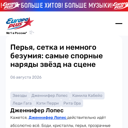
БОЛЬШЕ ХИТОВ! БОЛЬШЕ МУЗЫКИ!
№ 1 в России*
Перья, сетка и немного
безумия: самые спорные
наряды звёзд на сцене
06 августа 2026
Звезды
Дженнифер Лопес
Камила Кабейо
Леди Гага
Кэти Перри
Рита Ора
Дженнифер Лопес
Кажется,
Дженнифер Лопес
действительно идёт
абсолютно всё. Боди, кристаллы, перья, прозрачные