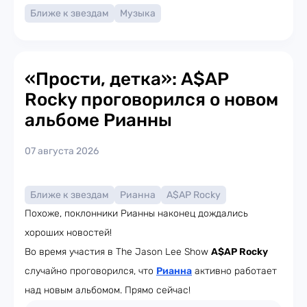
Ближе к звездам
Музыка
«Прости, детка»: A$AP
Rocky проговорился о новом
альбоме Рианны
07 августа 2026
Ближе к звездам
Рианна
A$AP Rocky
Похоже, поклонники Рианны наконец дождались
хороших новостей!
Во время участия в The Jason Lee Show
A$AP Rocky
случайно проговорился, что
Рианна
активно работает
над новым альбомом. Прямо сейчас!