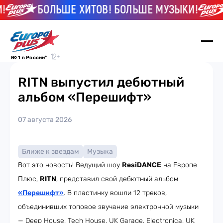
БОЛЬШЕ ХИТОВ! БОЛЬШЕ МУЗЫКИ!
№ 1 в России*
RITN выпустил дебютный
альбом «Перешифт»
07 августа 2026
Ближе к звездам
Музыка
Вот это новость! Ведущий шоу
ResiDANCE
на Европе
Плюс,
RITN
, представил свой дебютный альбом
«Перешифт»
. В пластинку вошли 12 треков,
объединивших топовое звучание электронной музыки
— Deep House, Tech House, UK Garage, Electronica, UK