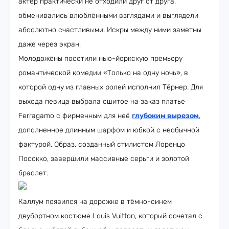
актёр практически не отходили друг от друга,
обменивались влюблёнными взглядами и выглядели
абсолютно счастливыми. Искры между ними заметны
даже через экран!
Молодожёны посетили нью-йоркскую премьеру
романтической комедии «Только на одну ночь», в
которой одну из главных ролей исполнил Тёрнер. Для
выхода певица выбрала сшитое на заказ платье
Ferragamo с фирменным для неё
глубоким вырезом
,
дополненное длинным шарфом и юбкой с необычной
фактурой. Образ, созданный стилистом Лоренцо
Посокко, завершили массивные серьги и золотой
браслет.
Каллум появился на дорожке в тёмно-синем
двубортном костюме Louis Vuitton, который сочетал с