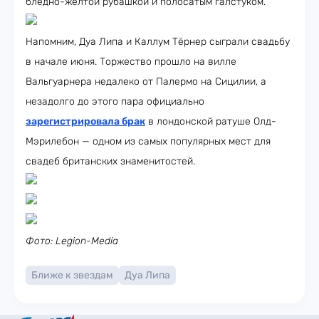
бледно-жёлтой рубашкой и полосатым галстуком.
Напомним, Дуа Липа и Каллум Тёрнер сыграли свадьбу
в начале июня. Торжество прошло на вилле
Вальгуарнера недалеко от Палермо на Сицилии, а
незадолго до этого пара официально
зарегистрировала брак
в лондонской ратуше Олд-
Мэрилебон — одном из самых популярных мест для
свадеб британских знаменитостей.
Фото: Legion-Media
Ближе к звездам
Дуа Липа