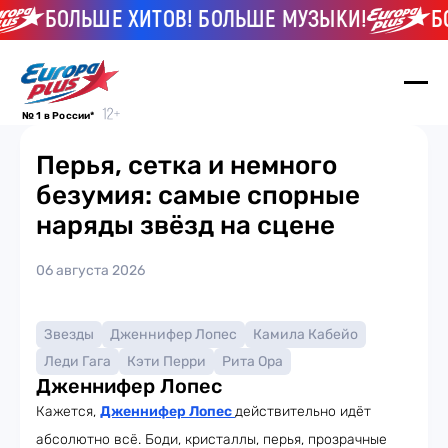
БОЛЬШЕ ХИТОВ! БОЛЬШЕ МУЗЫКИ!
БО
№ 1 в России*
Перья, сетка и немного
безумия: самые спорные
наряды звёзд на сцене
06 августа 2026
Звезды
Дженнифер Лопес
Камила Кабейо
Леди Гага
Кэти Перри
Рита Ора
Дженнифер Лопес
Кажется,
Дженнифер Лопес
действительно идёт
абсолютно всё. Боди, кристаллы, перья, прозрачные