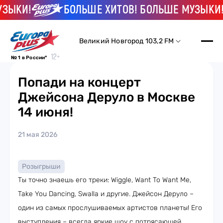
ЗЫКИ!
БОЛЬШЕ ХИТОВ! БОЛЬШЕ МУЗЫКИ!
Великий Новгород 103,2 FM
№ 1 в России*
Попади на концерт
Джейсона Деруло в Москве
14 июня!
21 мая 2026
Розыгрыши
Ты точно знаешь его треки: Wiggle, Want To Want Me,
Take You Dancing, Swalla и другие. Джейсон Деруло –
один из самых прослушиваемых артистов планеты! Его
выступления – всегда яркие шоу с потрясающей