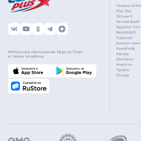
Тюмень Onlin
Play Box
Летнее У
Летний Вайб
ЕвроХит Топ 
ResiDANCE
Гороскоп
Бизнес-ланч
КиноКайф
Мобильное приложение Европы Плюс
Афиша
в твоем телефоне.
StarNews
Новости
Пробки
Погода