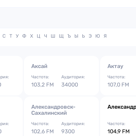
С
Т
У
Ф
Х
Ц
Ч
Ш
Щ
Ъ
Ы
Ь
Э
Ю
Я
Аксай
Актау
рия:
Частота:
Аудитория:
Частота:
0
103,2 FM
34000
107,0 FM
Александровск-
Александ
Сахалинский
рия:
Частота:
Аудитория:
Частота:
0
102,6 FM
9300
104,9 FM