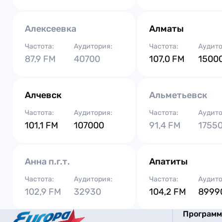
Алексеевка
Алматы
Частота:
Аудитория:
Частота:
Аудито
87,9 FM
40700
107,0 FM
1500
Алчевск
Альметьевск
Частота:
Аудитория:
Частота:
Аудито
101,1 FM
107000
91,4 FM
1755
Анна п.г.т.
Апатиты
Частота:
Аудитория:
Частота:
Аудито
102,9 FM
32930
104,2 FM
8999
Програм