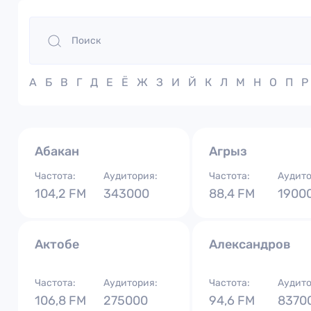
А
Б
В
Г
Д
Е
Ё
Ж
З
И
Й
К
Л
М
Н
О
П
Р
Абакан
Агрыз
Частота:
Аудитория:
Частота:
Аудито
104,2 FM
343000
88,4 FM
1900
Актобе
Александров
Частота:
Аудитория:
Частота:
Аудито
106,8 FM
275000
94,6 FM
8370