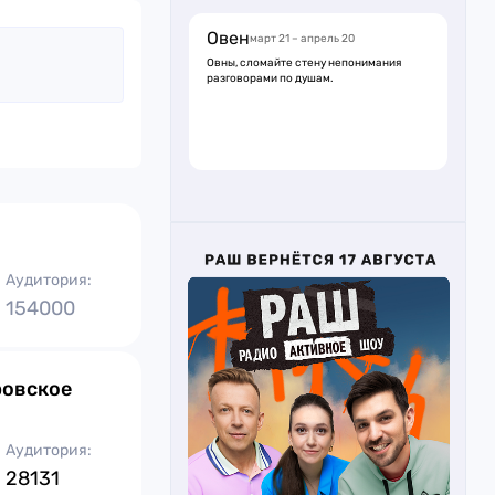
Овен
март 21 – апрель 20
Овны, сломайте стену непонимания
разговорами по душам.
Аудитория:
154000
ровское
Аудитория:
28131