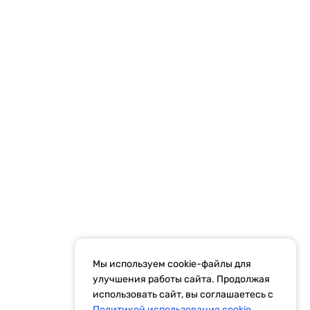
конфиденциальности
Рекламодателям
ти
Результаты СОУТ
Правила рассылок
Мы используем cookie-файлы для
улучшения работы сайта. Продолжая
идетельство Эл № ФС77-59972 от 21.11.2014 выдано Федеральной
использовать сайт, вы соглашаетесь с
Политикой использования cookie.