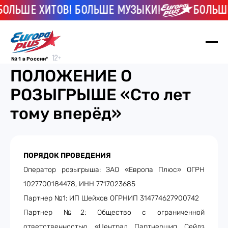
ЛЬШЕ ХИТОВ! БОЛЬШЕ МУЗЫКИ!
БОЛЬШЕ 
№ 1 в России*
ПОЛОЖЕНИЕ О
РОЗЫГРЫШЕ «Сто лет
тому вперёд»
ПОРЯДОК ПРОВЕДЕНИЯ
Оператор розыгрыша: ЗАО «Европа Плюс» ОГРН
1027700184478, ИНН 7717023685
Партнер №1: ИП Шейхов ОГРНИП 314774627900742
Партнер №2: Общество с ограниченной
ответственностью «Централ Партнершип Сейлз