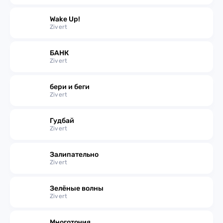
Wake Up!
Zivert
БАНК
Zivert
бери и беги
Zivert
Гудбай
Zivert
Залипательно
Zivert
Зелёные волны
Zivert
Многоточия