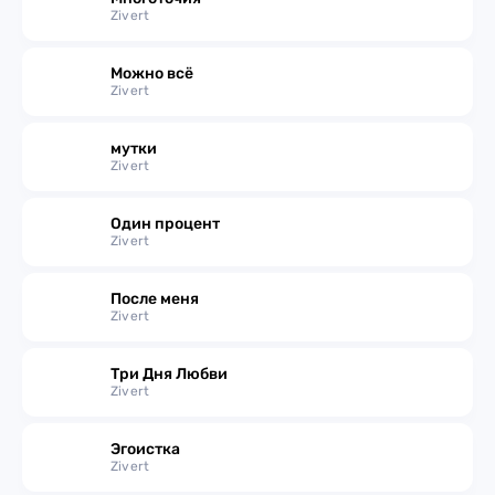
Zivert
Можно всё
Zivert
мутки
Zivert
Один процент
Zivert
После меня
Zivert
Три Дня Любви
Zivert
Эгоистка
Zivert