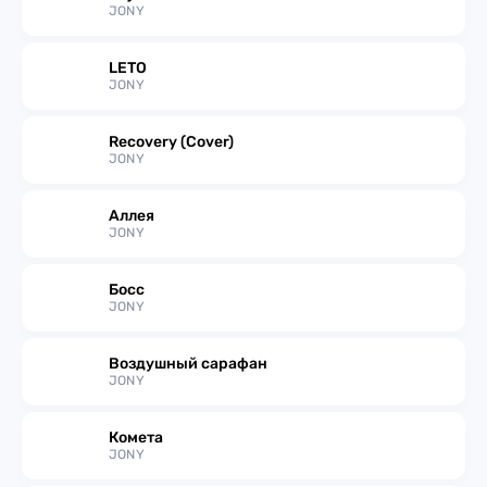
JONY
LETO
JONY
Recovery (Cover)
JONY
Аллея
JONY
Босс
JONY
Воздушный сарафан
JONY
Комета
JONY