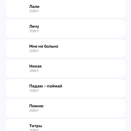
Лали
JONY
Лечу
JONY
Мне не больно
JONY
Никак
JONY
Падаю - поймай
JONY
Помню
JONY
Титры
JONY