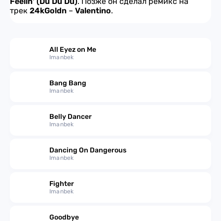
Feelin' (Du Du Du)
. Позже он сделал ремикс на
трек
24kGoldn
–
Valentino
.
All Eyez on Me
Imanbek
Bang Bang
Imanbek
Belly Dancer
Imanbek
Dancing On Dangerous
Imanbek
Fighter
Imanbek
Goodbye