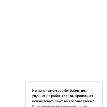
конфиденциальности
Рекламодателям
ти
Результаты СОУТ
Правила рассылок
Мы используем cookie-файлы для
улучшения работы сайта. Продолжая
идетельство Эл № ФС77-59972 от 21.11.2014 выдано Федеральной
использовать сайт, вы соглашаетесь с
Политикой использования cookie.