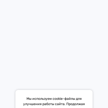
Средство массовой информации «Европа Плюс»
зарегистрировано 21 ноября 2014 г. в форме распространения
«Сетевое издание». Свидетельство Эл № ФС77-59972 от
21.11.2014 выдано Федеральной службой по надзору в сфере
связи, информационных технологий и массовых коммуникаций
(Роскомнадзор).
*Mediascope, Radio Index – РОССИЯ 100К+, ИЮЛЬ - ДЕКАБРЬ
2025 г., AQH Share, население 12+
Мы используем cookie-файлы для
улучшения работы сайта. Продолжая