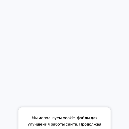
Средство массовой информации «Европа Плюс»
зарегистрировано 21 ноября 2014 г. в форме распространения
«Сетевое издание». Свидетельство Эл № ФС77-59972 от
21.11.2014 выдано Федеральной службой по надзору в сфере
связи, информационных технологий и массовых коммуникаций
(Роскомнадзор).
*Mediascope, Radio Index – РОССИЯ 100К+, ИЮЛЬ - ДЕКАБРЬ
2025 г., AQH Share, население 12+
Мы используем cookie-файлы для
улучшения работы сайта. Продолжая