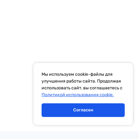
Мы используем cookie-файлы для
улучшения работы сайта. Продолжая
идетельство Эл № ФС77-59972 от 21.11.2014 выдано Федеральной
использовать сайт, вы соглашаетесь с
Политикой использования cookie.
Согласен