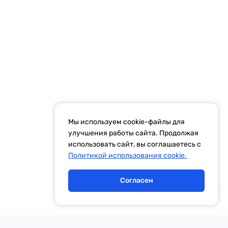
Мы используем cookie-файлы для
улучшения работы сайта. Продолжая
идетельство Эл № ФС77-59972 от 21.11.2014 выдано Федеральной
использовать сайт, вы соглашаетесь с
Политикой использования cookie.
Согласен