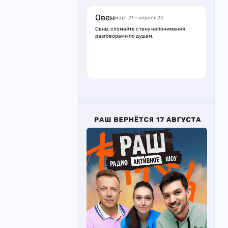
Овен
март 21 – апрель 20
Овны, сломайте стену непонимания
разговорами по душам.