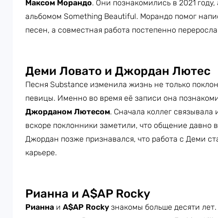
Максом
Морандо
. Они познакомились в 2021 году,
альбомом Something Beautiful. Морандо помог нап
песен, а совместная работа постепенно переросла
Деми Ловато и Джордан Лютес
Песня Substance изменила жизнь не только покло
певицы. Именно во время её записи она познаком
Джорданом Лютесом
. Сначала коллег связывала
вскоре поклонники заметили, что общение давно в
Джордан позже признавался, что работа с Деми ста
карьере.
Рианна и A$AP Rocky
Рианна
и
A$AP Rocky
знакомы больше десяти лет