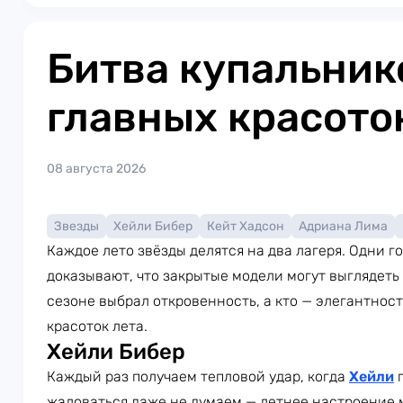
Битва купальник
главных красото
08 августа 2026
Звезды
Хейли Бибер
Кейт Хадсон
Адриана Лима
Каждое лето звёзды делятся на два лагеря. Одни г
доказывают, что закрытые модели могут выглядеть 
сезоне выбрал откровенность, а кто — элегантнос
красоток лета.
Хейли Бибер
Каждый раз получаем тепловой удар, когда
Хейли
п
жаловаться даже не думаем — летнее настроение 