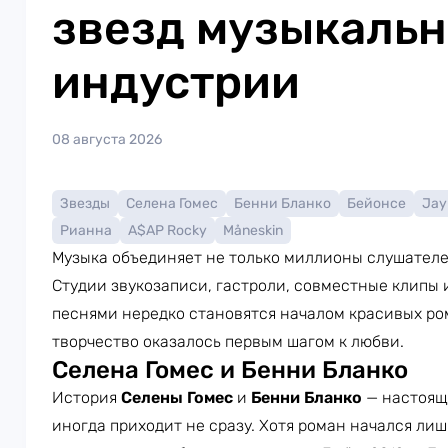
звезд музыкаль
индустрии
08 августа 2026
Звезды
Селена Гомес
Бенни Бланко
Бейонсе
Jay
Рианна
A$AP Rocky
Måneskin
Музыка объединяет не только миллионы слушателей
Студии звукозаписи, гастроли, совместные клипы 
песнями нередко становятся началом красивых ром
творчество оказалось первым шагом к любви.
Селена Гомес и Бенни Бланко
История
Селены Гомес
и
Бенни Бланко
— настояще
иногда приходит не сразу. Хотя роман начался лиш