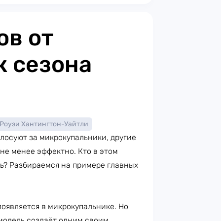
ов от
к сезона
Роузи Хантингтон-Уайтли
олосуют за микрокупальники, другие
не менее эффектно. Кто в этом
ть? Разбираемся на примере главных
оявляется в микрокупальнике. Но
модель создаёт одним своим