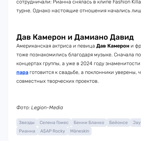
сотрудничали: Рианна снялась в клипе Fashion Kill
турне. Однако настоящие отношения начались лишь
Дав Камерон и Дамиано Давид
Американская актриса и певица
Дав Камерон
и фр
тоже познакомились благодаря музыке. Сначала п
концертах группы, а уже в 2024 году знаменитост
пара
готовится к свадьбе, а поклонники уверены, 
совместных творческих проектов.
Фото: Legion-Media
Звезды
Селена Гомес
Бенни Бланко
Бейонсе
Jay
Рианна
A$AP Rocky
Måneskin