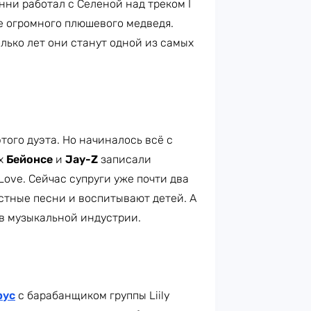
нни работал с Селеной над треком I
ме огромного плюшевого медведя.
олько лет они станут одной из самых
того дуэта. Но начиналось всё с
-х
Бейонсе
и
Jay-Z
записали
 Love. Сейчас супруги уже почти два
стные песни и воспитывают детей. А
 в музыкальной индустрии.
рус
с барабанщиком группы Liily