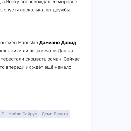
a, а Rocky сопровождал её мировое
 спустя несколько лет дружбы.
онтмен Måneskin
Дамиано Давид
оклонники лишь замечали Дав на
и перестали скрывать роман. Сейчас
что впереди их ждёт ещё немало
-Z
Майли Сайрус
Деми Ловато