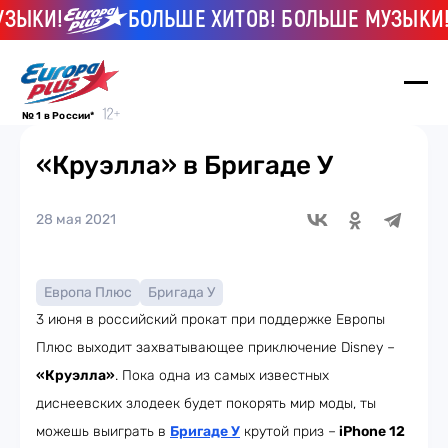
ЗЫКИ!
БОЛЬШЕ ХИТОВ! БОЛЬШЕ МУЗЫКИ!
№ 1 в России*
«Круэлла» в Бригаде У
28 мая 2021
Европа Плюс
Бригада У
3 июня в российский прокат при поддержке Европы
Плюс выходит захватывающее приключение Disney –
«Круэлла»
. Пока одна из самых известных
диснеевских злодеек будет покорять мир моды, ты
можешь выиграть в
Бригаде У
крутой приз –
iPhone 12