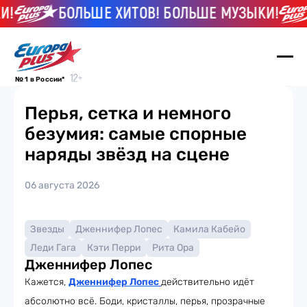
!
БОЛЬШЕ ХИТОВ! БОЛЬШЕ МУЗЫКИ!
№ 1 в России*
Перья, сетка и немного
безумия: самые спорные
наряды звёзд на сцене
06 августа 2026
Звезды
Дженнифер Лопес
Камила Кабейо
Леди Гага
Кэти Перри
Рита Ора
Дженнифер Лопес
Кажется,
Дженнифер Лопес
действительно идёт
абсолютно всё. Боди, кристаллы, перья, прозрачные