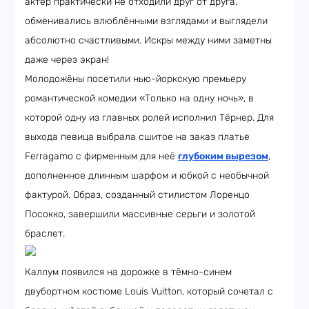
актёр практически не отходили друг от друга,
обменивались влюблёнными взглядами и выглядели
абсолютно счастливыми. Искры между ними заметны
даже через экран!
Молодожёны посетили нью-йоркскую премьеру
романтической комедии «Только на одну ночь», в
которой одну из главных ролей исполнил Тёрнер. Для
выхода певица выбрала сшитое на заказ платье
Ferragamo с фирменным для неё
глубоким вырезом
,
дополненное длинным шарфом и юбкой с необычной
фактурой. Образ, созданный стилистом Лоренцо
Посокко, завершили массивные серьги и золотой
браслет.
Каллум появился на дорожке в тёмно-синем
двубортном костюме Louis Vuitton, который сочетал с