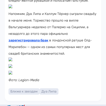
бледно-жёлтой рубашкой и полосатым галстуком.
Напомним, Дуа Липа и Каллум Тёрнер сыграли свадьбу
в начале июня. Торжество прошло на вилле
Вальгуарнера недалеко от Палермо на Сицилии, а
незадолго до этого пара официально
зарегистрировала брак
в лондонской ратуше Олд-
Мэрилебон — одном из самых популярных мест для
свадеб британских знаменитостей.
Фото: Legion-Media
Ближе к звездам
Дуа Липа